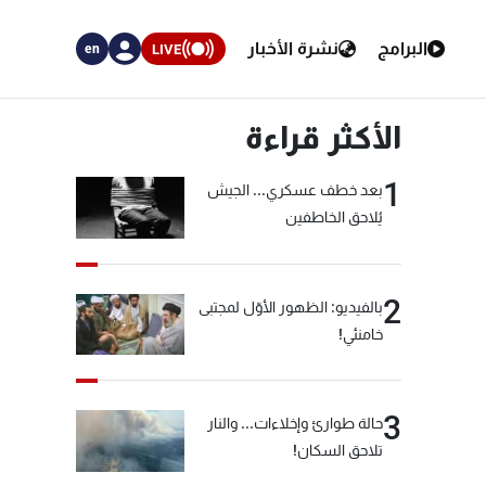
البرامج
نشرة الأخبار
LIVE
en
الأكثر قراءة
1
بعد خطف عسكري... الجيش
يُلاحق الخاطفين
2
بالفيديو: الظهور الأوّل لمجتبى
خامنئي!
3
حالة طوارئ وإخلاءات... والنار
تلاحق السكان!