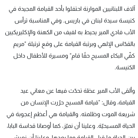
شاهد البرامج
آلاف اللبنانيين الموارنة احتفلوا بأحد القيامة المجيدة في
الترددات
كنيسة سيدة لبنان في باريس. وفي المناسبة ترأس
الأب فادي المير يحيط به لفيف من الكهنة والإكليريكيين
عن MTV
وظائف
الإنـتـاج
تواصل معنا
بالقدّاس الإلهي وبرتبة القيامة على وقع ترتيلة "مريم
لاعلاناتكم
شروط الإسـتخدام
كفّي البكاء المسيح حقًا قام" ومسيرة للأطفال داخل
سياسة الخصوصية
الكنيسة.
وألقى الأب المير عظة تحدّث فيها عن معاني عيد
القيامة، وقال: "قيامة المسيح حرّرت الإنسان من
شريعة الموت وظلمته. والقيامة هي أعظم إعجوبة في
الحياة المسيحيّة. وعلينا أن نميّز، كما أوصانا قداسة البابا،
بين الحياة ما قبل القيامة وما بعدها، وعلينا أن نعيش