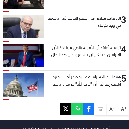
3
الى نواف سلام: هل يدفع الحايك ثمن وقوفه
في وجه خيّاط؟
4
ترامب: أعتقد أن الأمر سينتهي قريبًا جدًا لأن
الإيرانيين لا يمكن أن يستمروا على هذا الحال
5
هيئة البث الإسرائيلية عن مصدر أمني: أميركا
أبلغت إسرائيل أن "حزب الله" لم يخرق وقف
إطلاق النار أمس في مجدل زون وطلبت منها
عدم التصعيد خشية أن يؤثر ذلك على مفاوضات
روما
-
+
A
A