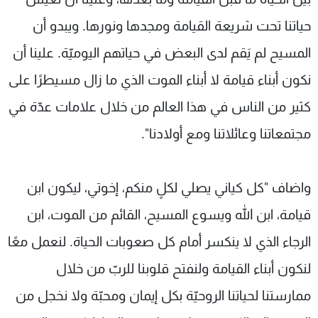
حياتنا تحت شريعة القيامة ومجدها ونورها. ويبدو أن
المسيح لم يَقم لدى البعض في حياتهم اليوميّة. علينا أن
نكون أبناء قيامة لا أبناء الموت الذي ما زال مسيطرًا على
كثير من الناس في هذا العالم من خلال علامات عدّة في
مجتمعاتنا وعائلاتنا ومع أولادنا".
واضاف "كل كياني يصلي لكلٍ منكم، إخوتي، ليكون ابن
قيامة، ابن الله ويسوع المسيح، القائم من الموت، ابن
الرجاء الذي لا ينكسر أمام كل صعوبات الحياة. لنعمل معًا
لنكون أبناء القيامة ولنفتح قلوبنا للربّ من خلال
ممارستنا لحياتنا الروحيّة بكل إيمان ومحبّة ولا نخجل من