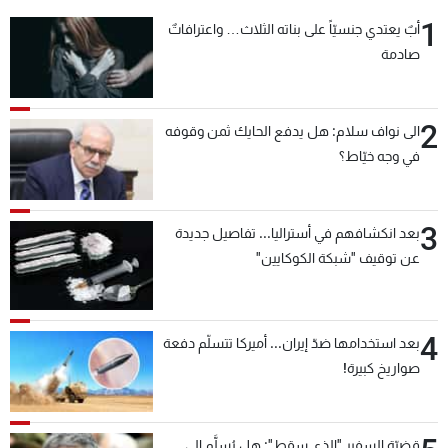
شاهد البرامج
1
أبٌ يعتدي جنسيّاً على بناته الثلاث… واعترافاتٌ
الترددات
صادمة
عن MTV
وظائف
2
الى نواف سلام: هل يدفع الحايك ثمن وقوفه
الإنـتـاج
تواصل معنا
في وجه خيّاط؟
لاعلاناتكم
شروط الإسـتخدام
سياسة الخصوصية
3
بعد انكشافهم في أستراليا... تفاصيل جديدة
عن توقيف "شبكة الكوكايين"
4
بعد استخدامها ضدّ إيران... أميركا تتسلّم دفعة
صواريخ كبيرة!
قضيّة السفير "الذي سقط": هل يُسلَّم إلى