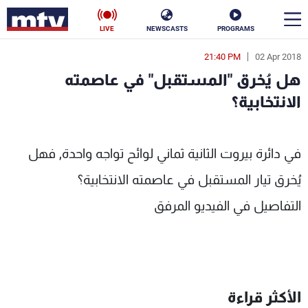
LIVE
NEWSCASTS
PROGRAMS
21:40 PM
02 Apr 2018
en
هل يُخرق "المستقبل" في عاصمته
الأخبار
الانتخابية؟
سياسة
ناس
لانتخابية؟ - MTV Lebanon
في دائرة بيروت الثانية ثماني لوائح تواجه واحدة, فهل
إقتصاد
فن
يُخرق تيار المستقبل في عاصمته الانتخابية؟
منوعات
رياضة
التفاصيل في الفيديو المرفق
كأس العالم
البرامج
الأكثر قراءة
جدول البرامج