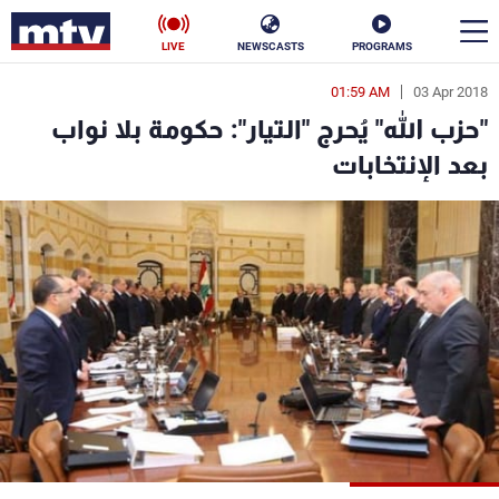
LIVE
NEWSCASTS
PROGRAMS
01:59 AM
03 Apr 2018
en
"حزب الله" يُحرج "التيار": حكومة بلا نواب
الأخبار
بعد الإنتخابات
سياسة
ناس
إقتصاد
فن
منوعات
رياضة
كأس العالم
البرامج
جدول البرامج