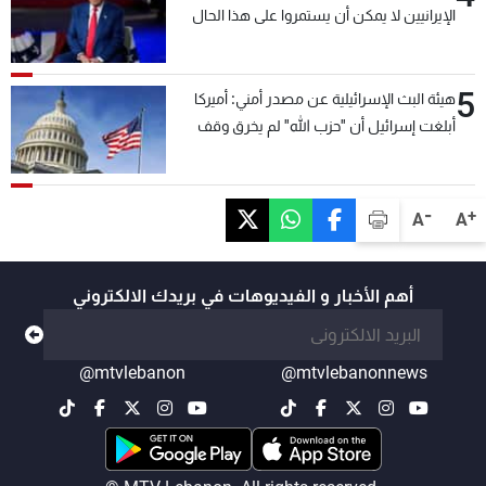
الإيرانيين لا يمكن أن يستمروا على هذا الحال
5
هيئة البث الإسرائيلية عن مصدر أمني: أميركا
أبلغت إسرائيل أن "حزب الله" لم يخرق وقف
إطلاق النار أمس في مجدل زون وطلبت منها
عدم التصعيد خشية أن يؤثر ذلك على مفاوضات
روما
-
+
A
A
أهم الأخبار و الفيديوهات في بريدك الالكتروني
@mtvlebanon
@mtvlebanonnews