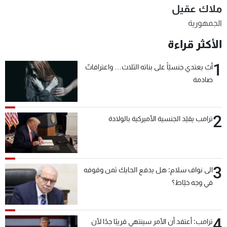
ملاك عقيل
شاهد البرامج
الجمهورية
الترددات
الأكثر قراءة
عن MTV
وظائف
1
أبٌ يعتدي جنسيّاً على بناته الثلاث… واعترافاتٌ
الإنـتـاج
تواصل معنا
لاعلاناتكم
شروط الإسـتخدام
صادمة
سياسة الخصوصية
2
ترامب يقيّد الجنسية الأميركية بالولادة
3
الى نواف سلام: هل يدفع الحايك ثمن وقوفه
في وجه خيّاط؟
4
ترامب: أعتقد أن الأمر سينتهي قريبًا جدًا لأن