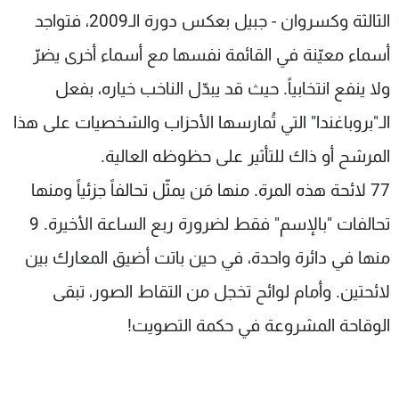
الثالثة وكسروان - جبيل بعكس دورة الـ2009، فتواجد
أسماء معيّنة في القائمة نفسها مع أسماء أخرى يضرّ
ولا ينفع انتخابياً. حيث قد يبدّل الناخب خياره، بفعل
الـ"بروباغندا" التي تُمارسها الأحزاب والشخصيات على هذا
المرشح أو ذاك للتأثير على حظوظه العالية.
77 لائحة هذه المرة. منها مَن يمثّل تحالفاً جزئياً ومنها
تحالفات "بالإسم" فقط لضرورة ربع الساعة الأخيرة. 9
منها في دائرة واحدة، في حين باتت أضيق المعارك بين
لائحتين. وأمام لوائح تخجل من التقاط الصور، تبقى
الوقاحة المشروعة في حكمة التصويت!