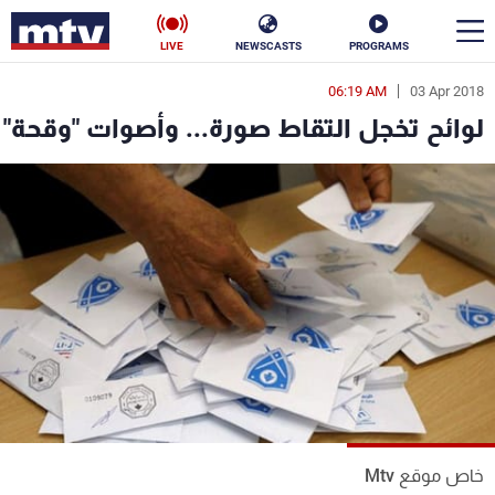
LIVE
NEWSCASTS
PROGRAMS
06:19 AM
03 Apr 2018
en
لوائح تخجل التقاط صورة... وأصوات "وقحة"
الأخبار
سياسة
ناس
إقتصاد
فن
منوعات
رياضة
كأس العالم
البرامج
خاص موقع Mtv
جدول البرامج