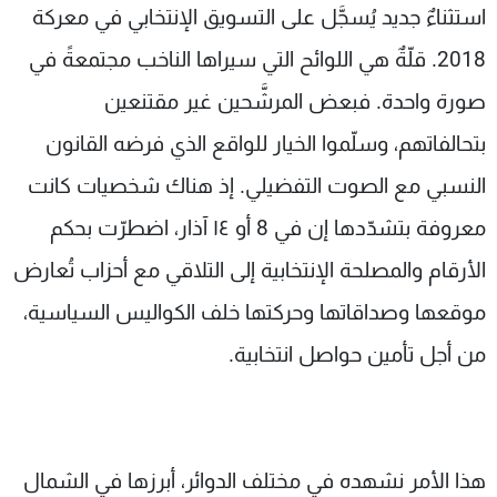
استثناءٌ جديد يُسجَّل على التسويق الإنتخابي في معركة
شاهد البرامج
الترددات
2018. قلّةٌ هي اللوائح التي سيراها الناخب مجتمعةً في
صورة واحدة. فبعض المرشَّحين غير مقتنعين
عن MTV
وظائف
بتحالفاتهم، وسلّموا الخيار للواقع الذي فرضه القانون
الإنـتـاج
تواصل معنا
لاعلاناتكم
شروط الإسـتخدام
النسبي مع الصوت التفضيلي. إذ هناك شخصيات كانت
سياسة الخصوصية
معروفة بتشدّدها إن في 8 أو ١٤ آذار، اضطرّت بحكم
الأرقام والمصلحة الإنتخابية إلى التلاقي مع أحزاب تُعارض
موقعها وصداقاتها وحركتها خلف الكواليس السياسية،
من أجل تأمين حواصل انتخابية.
هذا الأمر نشهده في مختلف الدوائر، أبرزها في الشمال