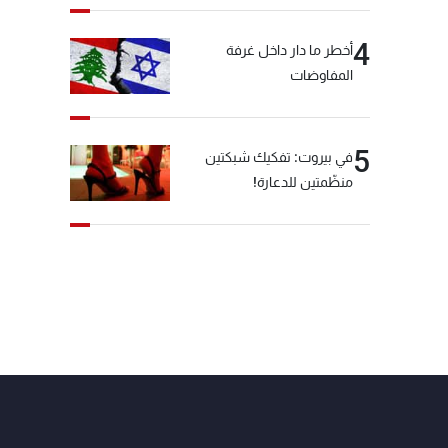
4
أخطر ما دار داخل غرفة
المفاوضات
5
في بيروت: تفكيك شبكتين
منظّمتين للدعارة!