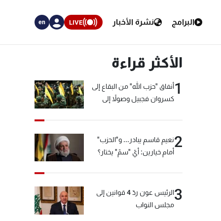
البرامج
نشرة الأخبار
LIVE
en
الأكثر قراءة
1
أنفاق "حزب الله" من البقاع إلى
كسروان فجبيل وصولاً إلى
المختارة... التفاصيل في نشرة
الأخبار بعد قليل
2
نعيم قاسم يبادر... و"الحزب"
أمام خيارين: أيّ "سمّ" يختار؟
3
الرئيس عون ردّ 4 قوانين إلى
مجلس النواب