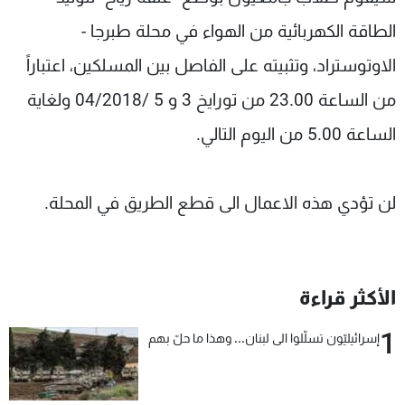
شاهد البرامج
الطاقة الكهربائية من الهواء في محلة طبرجا -
الترددات
الاوتوستراد، وتثبيته على الفاصل بين المسلكين، اعتباراً
من الساعة 23.00 من تورايخ 3 و 5 /04/2018 ولغاية
عن MTV
وظائف
الإنـتـاج
تواصل معنا
الساعة 5.00 من اليوم التالي.
لاعلاناتكم
شروط الإسـتخدام
سياسة الخصوصية
لن تؤدي هذه الاعمال الى قطع الطريق في المحلة.
الأكثر قراءة
1
إسرائيليّون تسلّلوا الى لبنان... وهذا ما حلّ بهم