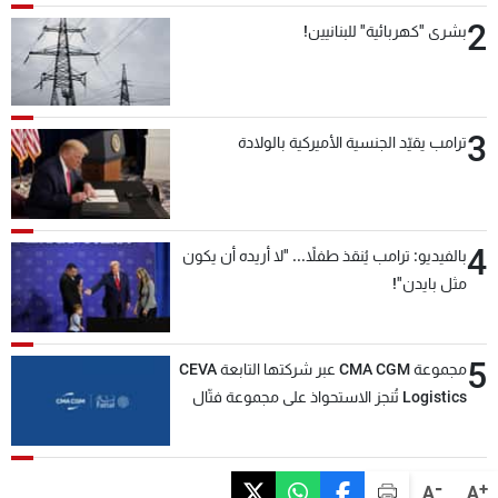
2
بشرى "كهربائية" للبنانيين!
3
ترامب يقيّد الجنسية الأميركية بالولادة
4
بالفيديو: ترامب يُنقذ طفلاً... "لا أريده أن يكون
مثل بايدن"!
5
مجموعة CMA CGM عبر شركتها التابعة CEVA
Logistics تُنجز الاستحواذ على مجموعة فتّال
-
+
A
A