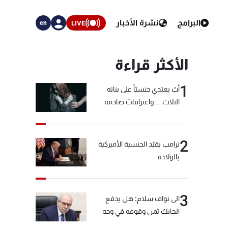
البرامج
نشرة الأخبار
LIVE
en
الأكثر قراءة
1
أبٌ يعتدي جنسيّاً على بناته
الثلاث… واعترافاتٌ صادمة
2
ترامب يقيّد الجنسية الأميركية
بالولادة
3
الى نواف سلام: هل يدفع
الحايك ثمن وقوفه في وجه
خيّاط؟