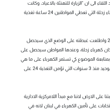
للقاء الى ان "الزيارة للتهنئة بالاعياد، وكانت
مناسبة لاطلاع غبطته على وضع مؤسسة كهرباء زحلة التي تعطي المواطنين 24 ساعة تغذية
أضاف: "ان العقد مع الدولة ينتهي في العام 2018 واطلعت غبطته على الوضع الذي سيحصل
ان كهرباء زحلة، وعندها المواطن سيحصل على
د وعد غبطته بمتابعة الموضوع كي تستمر الكهرباء على ما هي
عليه اي 24 ساعة وكهرباء. إن زحلة هي المكان الوحيد منذ 3 سنوات التي تؤمن التغذية 24 على
 على الارض لاننا مع مبدأ اللامركزية الادارية
خابات على تأمين الكهرباء في لبنان لانه في