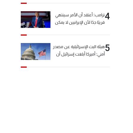
4
ترامب: أعتقد أن الأمر سينتهي
قريبًا جدًا لأن الإيرانيين لا يمكن
أن يستمروا على هذا الحال
5
هيئة البث الإسرائيلية عن مصدر
أمني: أميركا أبلغت إسرائيل أن
"حزب الله" لم يخرق وقف إطلاق
النار أمس في مجدل زون
وطلبت منها عدم التصعيد
خشية أن يؤثر ذلك على
مفاوضات روما