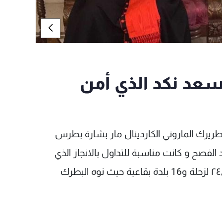
سعد نكد الذي أمن
طريرك الماروني الكاردينال مار بشارة بطرس
 الفصح و كانت مناسبة للتداول بالانجاز الذي
حققته شركة كهرباء زحلة في تأمين الكهرباء ٢٤/٢٤ لزحلة و16 بلدة بقاعية حيث نوه البطرك