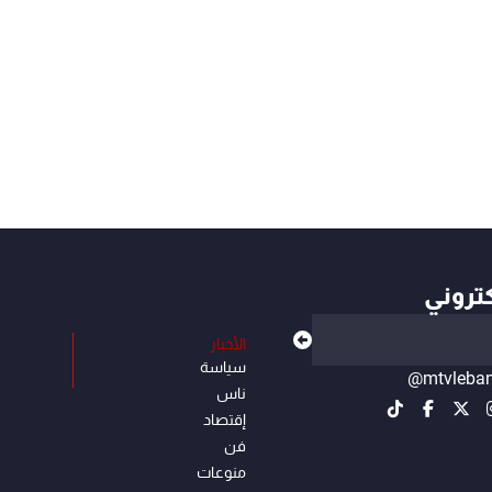
كتروني
الأخبار
سياسة
@mtvleba
ناس
إقتصاد
فن
منوعات