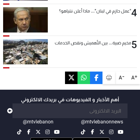
4
"عمل حازم في لبنان"... ماذا أعلن نتنياهو؟
5
مخيم ضبية... بين التَّهميش ونقص الخدمات
-
+
A
A
أهم الأخبار و الفيديوهات في بريدك الالكتروني
@mtvlebanon
@mtvlebanonnews