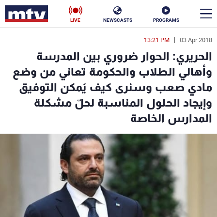
LIVE
NEWSCASTS
PROGRAMS
13:21 PM
03 Apr 2018
en
الحريري: الحوار ضروري بين المدرسة
الأخبار
وأهالي الطلاب والحكومة تعاني من وضع
مادي صعب وسنرى كيف يُمكن التوفيق
سياسة
ناس
وإيجاد الحلول المناسبة لحلّ مشكلة
إقتصاد
فن
المدارس الخاصة
منوعات
رياضة
كأس العالم
البرامج
جدول البرامج