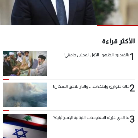
شاهد البرامج
الترددات
عن MTV
وظائف
الأكثر قراءة
الإنـتـاج
تواصل معنا
لاعلاناتكم
شروط الإسـتخدام
1
سياسة الخصوصية
بالفيديو: الظهور الأوّل لمجتبى خامنئي!
2
حالة طوارئ وإخلاءات... والنار تلاحق السكان!
3
ما الذي غيّرته المفاوضات اللبنانية الإسرائيلية؟