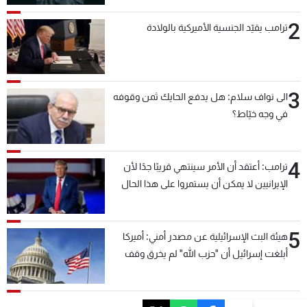
2
ترامب يقيّد الجنسية الأميركية بالولادة
3
الى نواف سلام: هل يدفع الحايك ثمن وقوفه
في وجه خيّاط؟
4
ترامب: أعتقد أن الأمر سينتهي قريبًا جدًا لأن
الإيرانيين لا يمكن أن يستمروا على هذا الحال
5
هيئة البث الإسرائيلية عن مصدر أمني: أميركا
أبلغت إسرائيل أن "حزب الله" لم يخرق وقف
إطلاق النار أمس في مجدل زون وطلبت منها
عدم التصعيد خشية أن يؤثر ذلك على مفاوضات
روما