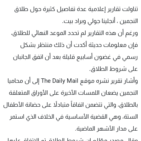
شاهد البرامج
تناولت تقارير إعلامية عدة تفاصيل كثيرة حول طلاق
الترددات
النجمين ، أنجلينا جولي وبراد بيت
.
ورغم أن هذه التقارير لم تحدد الموعد النهائي للطلاق،
عن MTV
وظائف
الإنـتـاج
تواصل معنا
فإن معلومات حديثة أكدت أن ذلك منتظر بشكل
لاعلاناتكم
شروط الإسـتخدام
رسمي في غضون أسابيع قليلة بعد أن اتفق الجانبان
سياسة الخصوصية
على شروط الطلاق.
وأشار تقرير نشره موقع
The Daily Mail
إلى أن محاميا
النجمين يضعان اللمسات الأخيرة على الأوراق المتعلقة
بالطلاق، والتي تتضمن اتفاقاً متبادلاً على حضانة الأطفال
الستة، وهي القضية الأساسية في الخلاف الذي استمر
على مدار الأشهر الماضية.
وقال مصدر مطّلع إن شروط الطلاق تم الاتفاق عليها