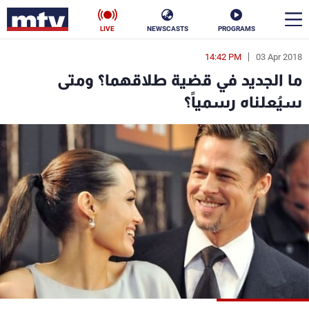
LIVE
NEWSCASTS
PROGRAMS
14:42 PM
03 Apr 2018
en
ما الجديد في قضية طلاقهما؟ ومتى
الأخبار
سيُعلناه رسمياً؟
سياسة
ناس
إقتصاد
فن
منوعات
رياضة
كأس العالم
البرامج
جدول البرامج