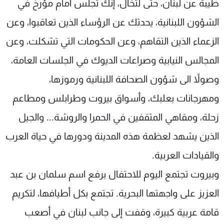
طيبة عن لبنان، حتى لتخال، إنك تجلس أمام مؤرخ في
الشؤون اللبنانية، يحدثك عن الرؤساء الذين تعاقبوا، وعن
الزعماء الذين التقاهم، وعن الحكومات التي تشكلت، وعن
المجالس النيابية وصراعات الديوك في الجلسات العامة،
وصولاً الى شؤون الصحافة اللبنانية ورموزها،
ومهرجانات بعلبك، وأسواق بيروت وطرابلس ومطاعم
زحلة، ومقاهي المثقفين في الحمرا والروشة... والجيل
الذين يشهد لعظمة هذه المدينة ودورها في حياة العرب
والقيادات العربية.
وبيروت تجتمع اليوم للاحتفال برفع اسم سلمان بن عبد
العزيز على واجهتها البحرية. تجتمع بكل أطيافها، لتكريم
قامة عربية كبيرة، وقفت إلى جانب لبنان في أصعب