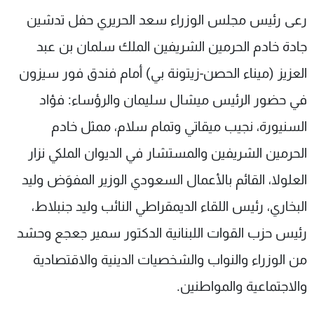
شاهد البرامج
رعى رئيس مجلس الوزراء سعد الحريري حفل تدشين
الترددات
جادة خادم الحرمين الشريفين الملك سلمان بن عبد
العزيز (ميناء الحصن-زيتونة بي) أمام فندق فور سيزون
عن MTV
وظائف
الإنـتـاج
تواصل معنا
في حضور الرئيس ميشال سليمان والرؤساء: فؤاد
لاعلاناتكم
شروط الإسـتخدام
السنيورة، نجيب ميقاتي وتمام سلام، ممثل خادم
سياسة الخصوصية
الحرمين الشريفين والمستشار في الديوان الملكي ​نزار
العلولا، القائم بالأعمال السعودي الوزير المفوَض وليد
البخاري، رئيس اللقاء الديمقراطي النائب وليد جنبلاط،
رئيس حزب القوات اللبنانية الدكتور سمير جعجع وحشد
من الوزراء والنواب والشخصيات الدينية والاقتصادية
والاجتماعية والمواطنين.