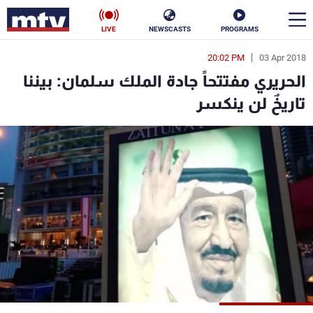
LIVE
NEWSCASTS
PROGRAMS
20:02 PM
03 Apr 2018
en
الحريري مفتتحاً جادة الملك سلمان: بيننا
الأخبار
تاريخٌ لن ينكسر
سياسة
ناس
إقتصاد
فن
منوعات
رياضة
كأس العالم
البرامج
جدول البرامج