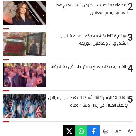
2
بعد واقعة الضرب... كارمن لبس تضع هذا
الفيديو برسم المعنيين
3
موقع MTV يكشف: حكم بإعدام قاتل ريا
الشدياق… وتفاصيل الجريمة
4
بالفيديو: دبكة جعجع وستريدا... في حفلة زفاف
5
القناة 13 الإسرائيليّة: أميركا تضغط على إسرائيل
لإنهاء القتال في إيران ولبنان وغزة
-
+
A
A