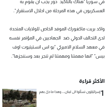
في سوريا "هناك بالتأكيد دور يجب ان يقوم به
العسكريون في هذه المرحلة من احلال الاستقرار".
واكد بريت ماكغورك الموفد الخاص للولايات المتحدة
لدى التحالف الدولي ضد الجهاديين في المؤتمر نفسه
في معهد السلام الاميركي "يو اس انستيتيوت اوف
بيس" "انها مهمتنا ومهمتنا لم تنجر بعد وسننجزها".
الأكثر قراءة
1
إسرائيليّون تسلّلوا الى لبنان... وهذا ما حلّ بهم