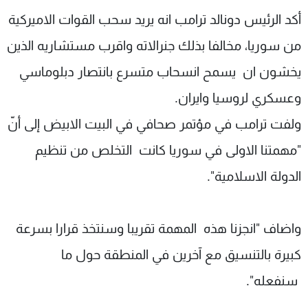
شاهد البرامج
أكد الرئيس دونالد ترامب انه يريد سحب القوات الاميركية
الترددات
من سوريا، مخالفا بذلك جنرالاته واقرب مستشاريه الذين
يخشون ان يسمح انسحاب متسرع بانتصار دبلوماسي
عن MTV
وظائف
الإنـتـاج
تواصل معنا
وعسكري لروسيا وايران.
لاعلاناتكم
شروط الإسـتخدام
ولفت ترامب في مؤتمر صحافي في البيت الابيض إلى أنّ
سياسة الخصوصية
"مهمتنا الاولى في سوريا كانت التخلص من تنظيم
الدولة الاسلامية".
واضاف "انجزنا هذه المهمة تقريبا وسنتخذ قرارا بسرعة
كبيرة بالتنسيق مع آخرين في المنطقة حول ما
سنفعله".