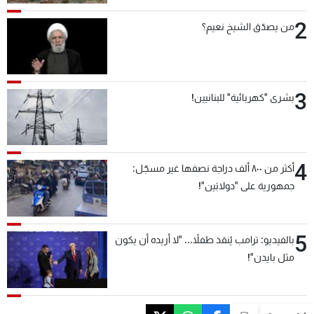
2
من يصدّق الشيخ نعيم؟
3
بشرى "كهربائية" للبنانيين!
4
أكثر من ٨٠٠ ألف دراجة نصفها غير مسجّل:
جمهورية على "دولابَين"!
5
بالفيديو: ترامب يُنقذ طفلاً... "لا أريده أن يكون
مثل بايدن"!