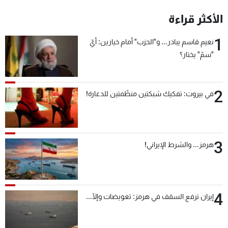
شاهد البرامج
الأكثر قراءة
الترددات
1
نعيم قاسم يبادر... و"الحزب" أمام خيارين: أيّ
"سمّ" يختار؟
عن MTV
وظائف
الإنـتـاج
تواصل معنا
لاعلاناتكم
شروط الإسـتخدام
سياسة الخصوصية
2
في بيروت: تفكيك شبكتين منظّمتين للدعارة!
3
هرمز... والشرط الإيراني!
4
إيران ترفع السقف في هرمز: تعويضات وإلّا...