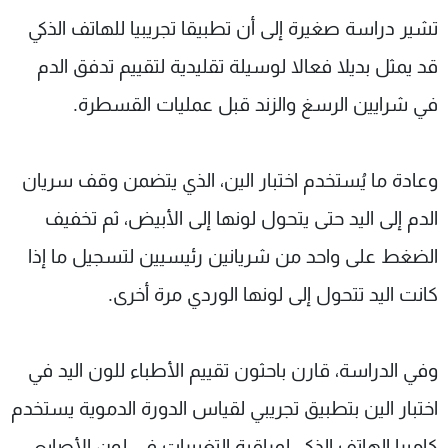
شاهد البرامج
تشير دراسة صغيرة إلى أن تطبيقا تجريبيا للهاتف الذكي
الترددات
قد يمثل بديلا فعالا لوسيلة تقليدية لتقييم تدفق الدم
في شرايين الرسغ والزند قبل عمليات القسطرة.
عن MTV
وظائف
الإنـتـاج
تواصل معنا
لاعلاناتكم
شروط الإسـتخدام
وعادة ما يُستخدم اختبار الين، الذي يتضمن وقف سريان
سياسة الخصوصية
الدم إلى اليد حتى يتحول لونها إلى الأبيض، ثم تخفيف
الضغط على واحد من شريانين رئيسيين لتسجيل ما إذا
كانت اليد تتحول إلى لونها الوردي مرة أخرى.
وفي الدراسة، قارن باحثون تقييم الأطباء للون اليد في
اختبار الين بتطبيق تجريبي لقياس الدورة الدموية يستخدم
كاميرا الهاتف الذكي لمراقبة التغييرات في لون الأصابع.