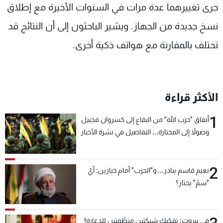
جرى تغييرهما عدة مرات في السنوات الأخيرة مع إطلاق
نسخ جديدة من الجهاز. ويشير الباحثون إلى أن النتائج قد
تختلف بالمقارنة مع هواتف ذكية أخرى.
الأكثر قراءة
1
أنفاق "حزب الله" من البقاع إلى كسروان فجبيل
وصولاً إلى المختارة... التفاصيل في نشرة الأخبار
بعد قليل
2
نعيم قاسم يبادر... و"الحزب" أمام خيارين: أيّ
"سمّ" يختار؟
في بيروت: تفكيك شبكتين منظّمتين للدعارة!