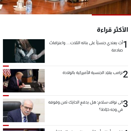
شاهد البرامج
الترددات
الأكثر قراءة
عن MTV
وظائف
الإنـتـاج
تواصل معنا
1
أبٌ يعتدي جنسيّاً على بناته الثلاث… واعترافاتٌ
لاعلاناتكم
شروط الإسـتخدام
صادمة
سياسة الخصوصية
2
ترامب يقيّد الجنسية الأميركية بالولادة
3
الى نواف سلام: هل يدفع الحايك ثمن وقوفه
في وجه خيّاط؟