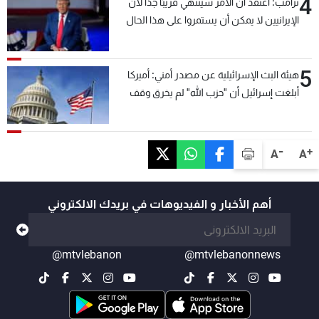
4
ترامب: أعتقد أن الأمر سينتهي قريبًا جدًا لأن
الإيرانيين لا يمكن أن يستمروا على هذا الحال
5
هيئة البث الإسرائيلية عن مصدر أمني: أميركا
أبلغت إسرائيل أن "حزب الله" لم يخرق وقف
إطلاق النار أمس في مجدل زون وطلبت منها
عدم التصعيد خشية أن يؤثر ذلك على مفاوضات
روما
-
+
A
A
أهم الأخبار و الفيديوهات في بريدك الالكتروني
@mtvlebanon
@mtvlebanonnews