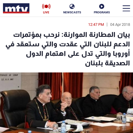
LIVE
NEWSCASTS
PROGRAMS
12:47 PM
04 Apr 2018
en
بيان المطارنة الموارنة: نرحب بمؤتمرات
الأخبار
الدعم للبنان التي عقدت والتي ستعقد في
أوروبا والتي تدل على اهتمام الدول
سياسة
ناس
الصديقة بلبنان
إقتصاد
فن
منوعات
رياضة
كأس العالم
البرامج
جدول البرامج