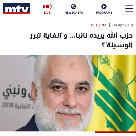
LIVE
NEWSCASTS
PROGRAMS
16:10 PM
04 Apr 2018
en
حزب الله يريده نائبا... و"الغاية تبرر
الأخبار
الوسيلة"؟
سياسة
ناس
إقتصاد
فن
منوعات
رياضة
كأس العالم
البرامج
جدول البرامج