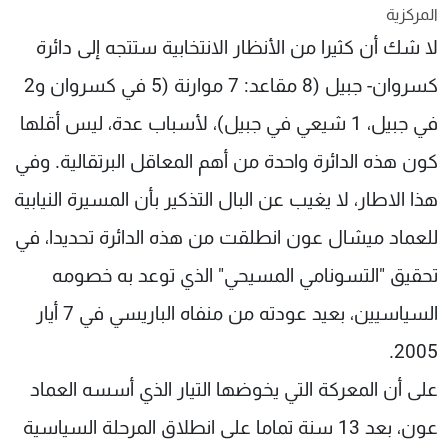
المركزية
شاهد البرامج
لا شك أن كثيرا من الأنظار الانتخابية ستتجه إلى دائرة
الترددات
كسروان- جبيل (8 مقاعد: 7 موارنة (5 في كسروان و2
عن MTV
وظائف
في جبيل، 1 شيعي في جبيل)، لأسباب عدة، ليس أقلها
الإنـتـاج
تواصل معنا
لاعلاناتكم
شروط الإسـتخدام
كون هذه الدائرة واحدة من أهم المعاقل البرتقالية. وفي
سياسة الخصوصية
هذا الاطار، لا يغيب عن البال التذكير بأن المسيرة النيابية
للعماد ميشال عون انطلقت من هذه الدائرة تحديدا، في
تحقيق "التسونامي المسيحي" الذي توعد به خصومه
السياسيين، بعيد عودته من منفاه الباريسي في 7 أيار
2005.
على أن المعركة التي يخوضها التيار الذي أسسه العماد
عون، بعد 13 سنة تماما على انطلاق المرحلة السياسية