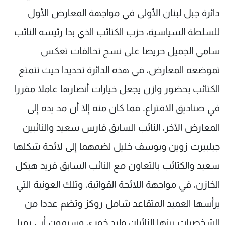
دائرة جبل لبنان الأولى في مواجهة المعارض الأول
للسلطة السياسية، حزب الكتائب الذي بدا رئيسه النائب
سامي الجميل حريصا على نسج تحالفات تعكس
تموضعه المعارض، في هذه الدائرة تحديدا حيث تتمتع
الكتائب بحضور وازن يجعل خيارات أنصارها عاملا مقررا
في صناديق الاقتراع. فما كان منه إلا أن مد يده إلى
المعارض الآخر، النائب السابق فارس سعيد والنائبين
جيلبيرت زوين ويوسف خليل لضمهما إلى لائحة شكلها
سعيد والكتائب بالتعاون مع النائب السابق فريد هيكل
الخازن، في مواجهة اللائحة القواتية، وتلك العونية التي
يرأسها العميد المتقاعد شامل روكز وتضم عددا من
الشخصيات بينها النائبان وليد خوري وسيمون أبي رميا