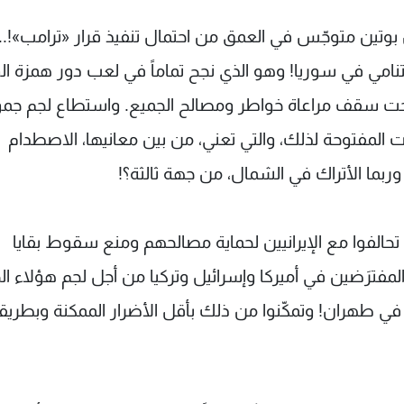
نّ بوتين متوجّس في العمق من احتمال تنفيذ قرار «ترامب»!..
 المتنامي في سوريا! وهو الذي نجح تماماً في لعب دور همزة 
 تحت سقف مراعاة خواطر ومصالح الجميع. واستطاع لجم جم
 المفتوحة لذلك، والتي تعني، من بين معانيها، الاصطدام
وربما الأتراك في الشمال، من جهة ثالثة؟!
وس تحالفوا مع الإيرانيين لحماية مصالحهم ومنع سقوط بقايا
لمفترَضين في أميركا وإسرائيل وتركيا من أجل لجم هؤلاء الح
في طهران! وتمكّنوا من ذلك بأقل الأضرار الممكنة وبطريق