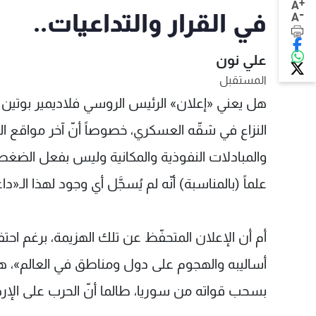
+
A
-
في القرار والتداعيات..
A
علي نون
المستقبل
هل يعني «إعلان» الرئيس الروسي فلاديمير بوتين 
النزاع في شقّه العسكري، خصوصاً أنّ آخر موا
والمبادلات النفوذية والمكانية وليس بفعل الضغط 
علماً (بالمناسبة) أنّه لم يُسجَّل أي وجود لهذا الـ«د
أم أن الإعلان المتحفّظ عن تلك الهزيمة، برغم احتف
أساليبه والهجوم على دول ومناطق في العالم»، هو
بسحب قواته من سوريا، طالما أنّ الحرب على الإرها