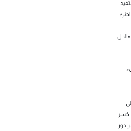
تفيد
واطئ
«الحل
ب»
لي
ا خسر
ر دور