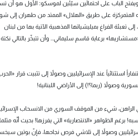
ويفتح الباب على احتمالَين سيّئَين لموسكو: الأول هو أن تس
ده المتمركزة على طريق «الهلال» الممتد من طهران إلى ش
ى تعبئة الفراغ بميليشياتها المذهبية الآتية بها من لبنان
تشاريها» برعاية قاسم سليماني.. وأن تتبخّر بالتالي نكتة 
اراً استثنائياً عند الإسرائيليين وصولاً إلى تثبيت قرار «الحر
ورية وصولاً (ربما؟!) إلى الأراضي اللبنانية!
ي الراهن، شيء من الموقف السوري من الانسحاب الإسرائي
ه! برغم الظواهر «الانتصارية» التي يفرزها! بحيث أنّه مثلم
رائيليين وصولاً إلى تلاشي فرص نجاحها، فإنّ بوتين سيخس