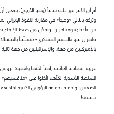
أم أن الأمر غير ذلك تماماً (وهو الأرجح). بمعنى أ
وتركه بالتالي «وحيداً» في مقاربة النفوذ الإيراني
بين «أعداء» ومتناحرين. وتمكّن من ضبط الإيقاع
طهران نحو «الحسم العسكري» متسلّحاً بالاحتمالات
بالأميركيين من جهة، والإسرائيليين من جهة ثانية، 
غريبة المعادلة القائمة راهناً، لكنّها واقعية: الر
السلطة الأسدية، لكنّهم اتّكلوا على «منافسيهم» ا
الصعبين! وتخفيف حماوة الرؤوس الكبيرة لقادتهم 
حاسمة!