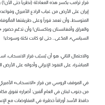
قرار ترامب يكسر هذه المعادلة (نظرياً حتى الآن!) 
إيران على الأرض من غياب الرادع الأميركي وقواع
المتوسط، وأن تعمد فوراً وعلى طريقتها المألوفة، إل
والعراق وأفغانستان وباكستان! وأن تدعّم حضور «مس
السياسي»، المدّعى.. حتى لو كانت نكتة وسوداء!
والاحتمال الثاني، هو أن يُسبّب قرار الانسحاب، استنف
المباشرة، على النفوذ الإيراني وأدواته على الأرض الس
في الموقف الروسي من قرار «الانسحاب» الأميرك
من جنوب لبنان في العام ألفين: أضراره تفوق مكاسب
حافظ الأسد أوراقاً خطيرة في المفاوضات مع الإس