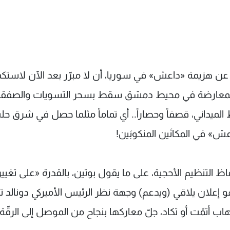
عن هزيمة «داعش» في سوريا، أن لا مبرّر بعد الآن لاستك
قع المعارضة في محيط دمشق سقط بسحر التسويات والصفق
الميداني، قصفاً وحصاراً.. أي تماماً مثلما حصل في شرق حل
اعش» في المكانَين المنكوبَين!
اظ التنظيم الأحجية، على ما يقول بوتين، بالقدرة «على تغيير
 إعلان يلاقي (ويدعم) وجهة نظر الرئيس الأميركي دونالد ت
ب أتمّت أو تكاد، جلّ معاركها بنجاح من الموصل إلى الرقّة؟