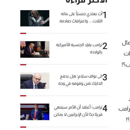
1
أبٌ يعتدي جنسيّاً على بناته
الثلاث… واعترافاتٌ صادمة
مال
2
ترامب يقيّد الجنسية الأميركية
بالولادة
ات
ب؟!
3
الى نواف سلام: هل يدفع
الحايك ثمن وقوفه في وجه
خيّاط؟
4
ترامب: أعتقد أن الأمر سينتهي
رامب
قريبًا جدًا لأن الإيرانيين لا يمكن
!
أن يستمروا على هذا الحال