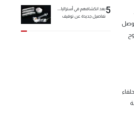
5
بعد انكشافهم في أستراليا...
تفاصيل جديدة عن توقيف
الوصل
"شبكة الكوكايين"
وح
لفاء
ة