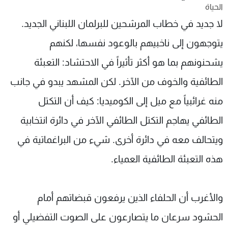
الحياة
شاهد البرامج
لا جديد في خطاب المرشحين للبرلمان اللبناني الجديد.
الترددات
يتوجهون إلى ناخبيهم بالوعود نفسها، لكنهم
عن MTV
وظائف
يشحنونهم بما هو أكثر تأثيراً في الاحتشاد: التعبئة
الإنـتـاج
تواصل معنا
لاعلاناتكم
شروط الإسـتخدام
الطائفية والخوف من الآخر. لكن المشهد يبدو في جانب
سياسة الخصوصية
منه غرائبياً مع ميل إلى الكوميديا: كيف أن التكتل
الطائفي يهاجم التكتل الطائفي الآخر في دائرة انتخابية
ويتحالف معه في دائرة أخرى. شيء من البراغماتية في
هذه التعبئة الطائفية العمياء.
والأغرب أن الحلفاء الذين يرفعون قبضاتهم أمام
الحشود سرعان ما يتصارعون على الصوت التفضيلي أو