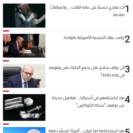
1
أبٌ يعتدي جنسيّاً على بناته الثلاث… واعترافاتٌ
صادمة
2
ترامب يقيّد الجنسية الأميركية بالولادة
3
الى نواف سلام: هل يدفع الحايك ثمن وقوفه
في وجه خيّاط؟
4
بعد انكشافهم في أستراليا... تفاصيل جديدة
عن توقيف "شبكة الكوكايين"
5
بعد استخدامها ضدّ إيران... أميركا تتسلّم دفعة