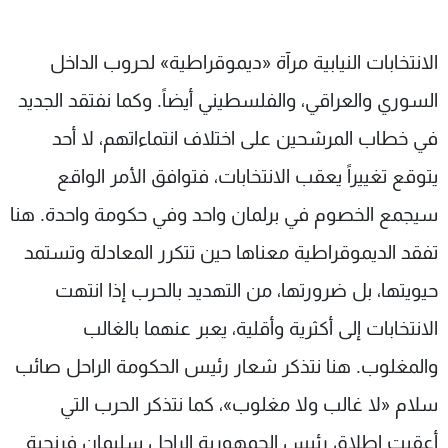
الانتخابات النيابية مرآة «ديموقراطية» لحروب الداخل
السوري والعراقي، والفلسطيني أيضاً. وكما نفتقد الجديد
في خطاب المرشحين على اختلاف انتماءاتهم، لا أحد
يتوقع تغييراً يعقب الانتخابات، فتوافق الأمر الواقع
سيجمع الخصوم في برلمان واحد وفي حكومة واحدة. هنا
تفقد الديموقراطية معناها حين تتكرر المعادلة وتستمد
حيويتها، بل ضرورتها، من التهديد بالحرب إذا انتهت
الانتخابات إلى أكثرية وأقلية، يعبر عنهما بالغالب
والمغلوب. هنا نتذكر شعار رئيس الحكومة الراحل صائب
سلام «لا غالب ولا مغلوب»، كما نتذكر الحرب التي
أعقبت إطلاق رئيس الجمهورية الراحل سليمان فرنجية