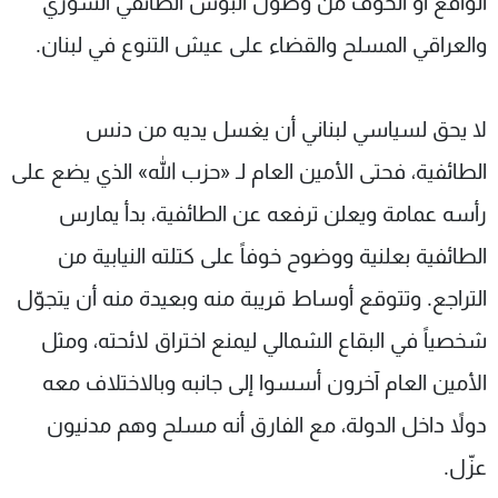
الواقع أو الخوف من وصول البؤس الطائفي السوري
والعراقي المسلح والقضاء على عيش التنوع في لبنان.
لا يحق لسياسي لبناني أن يغسل يديه من دنس
الطائفية، فحتى الأمين العام لـ «حزب الله» الذي يضع على
رأسه عمامة ويعلن ترفعه عن الطائفية، بدأ يمارس
الطائفية بعلنية ووضوح خوفاً على كتلته النيابية من
التراجع. وتتوقع أوساط قريبة منه وبعيدة منه أن يتجوّل
شخصياً في البقاع الشمالي ليمنع اختراق لائحته، ومثل
الأمين العام آخرون أسسوا إلى جانبه وبالاختلاف معه
دولاً داخل الدولة، مع الفارق أنه مسلح وهم مدنيون
عزّل.