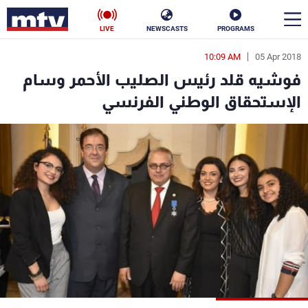
LIVE
NEWSCASTS
PROGRAMS
10:09 AM
05 Apr 2018
en
فوشيه قلد رئيس الصليب الأحمر وسام
الأخبار
الإستحقاق الوطني الفرنسي
سياسة
ناس
إقتصاد
فن
منوعات
رياضة
كأس العالم
البرامج
جدول البرامج