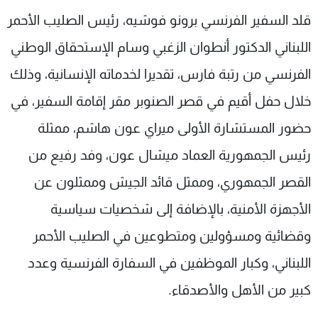
شاهد البرامج
قلد السفير الفرنسي برونو فوشيه، رئيس الصليب الأحمر
الترددات
اللبناني الدكتور أنطوان الزغبي وسام الإستحقاق الوطني
الفرنسي من رتبة فارس، تقديرا لخدماته الإنسانية، وذلك
عن MTV
وظائف
الإنـتـاج
تواصل معنا
خلال حفل أقيم في قصر الصنوبر مقر إقامة السفير، في
لاعلاناتكم
شروط الإسـتخدام
حضور المستشارة الأولى ميراي عون هاشم، ممثلة
سياسة الخصوصية
رئيس الجمهورية العماد ميشال عون، وفد رفيع من
القصر الجمهوري، وممثل قائد الجيش وممثلون عن
الأجهزة الأمنية، بالإضافة إلى شخصيات سياسية
وقضائية ومسؤولين ومتطوعين في الصليب الأحمر
اللبناني، وكبار الموظفين في السفارة الفرنسية وعدد
كبير من الأهل والأصدقاء.