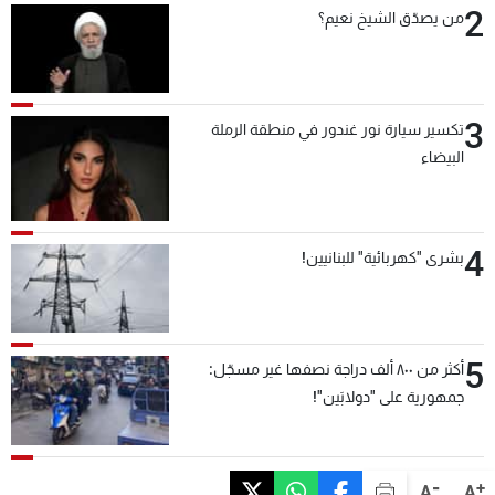
2
من يصدّق الشيخ نعيم؟
3
تكسير سيارة نور غندور في منطقة الرملة
البيضاء
4
بشرى "كهربائية" للبنانيين!
5
أكثر من ٨٠٠ ألف دراجة نصفها غير مسجّل:
جمهورية على "دولابَين"!
-
+
A
A