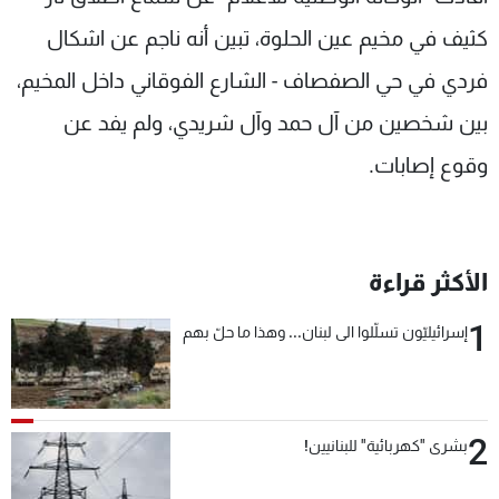
شاهد البرامج
كثيف في مخيم عين الحلوة، تبين أنه ناجم عن اشكال
الترددات
فردي في حي الصفصاف - الشارع الفوقاني داخل المخيم،
بين شخصين من آل حمد وآل شريدي، ولم يفد عن
عن MTV
وظائف
الإنـتـاج
تواصل معنا
وقوع إصابات.
لاعلاناتكم
شروط الإسـتخدام
سياسة الخصوصية
الأكثر قراءة
1
إسرائيليّون تسلّلوا الى لبنان... وهذا ما حلّ بهم
2
بشرى "كهربائية" للبنانيين!