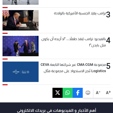
3
ترامب يقيّد الجنسية الأميركية بالولادة
4
بالفيديو: ترامب يُنقذ طفلاً... "لا أريده أن يكون
مثل بايدن"!
5
مجموعة CMA CGM عبر شركتها التابعة CEVA
Logistics تُنجز الاستحواذ على مجموعة فتّال
-
+
A
A
أهم الأخبار و الفيديوهات في بريدك الالكتروني