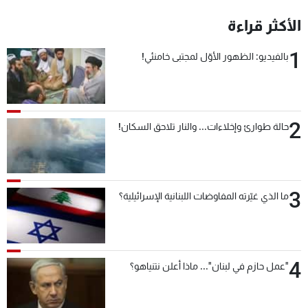
شاهد البرامج
الأكثر قراءة
الترددات
1
بالفيديو: الظهور الأوّل لمجتبى خامنئي!
عن MTV
وظائف
الإنـتـاج
تواصل معنا
لاعلاناتكم
شروط الإسـتخدام
سياسة الخصوصية
2
حالة طوارئ وإخلاءات... والنار تلاحق السكان!
3
ما الذي غيّرته المفاوضات اللبنانية الإسرائيلية؟
4
"عمل حازم في لبنان"... ماذا أعلن نتنياهو؟