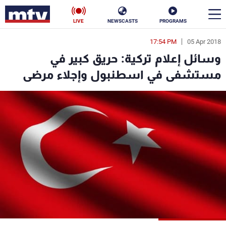
LIVE
NEWSCASTS
PROGRAMS
17:54 PM
05 Apr 2018
en
وسائل إعلام تركية: حريق كبير في
الأخبار
مستشفى في اسطنبول وإجلاء مرضى
سياسة
ناس
إقتصاد
فن
منوعات
رياضة
كأس العالم
البرامج
جدول البرامج