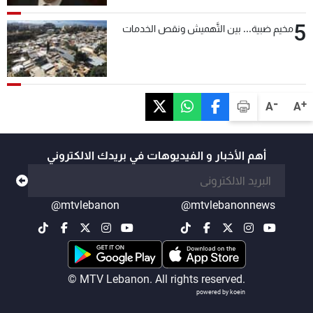
5
مخيم ضبية... بين التَّهميش ونقص الخدمات
-
+
A
A
أهم الأخبار و الفيديوهات في بريدك الالكتروني
@mtvlebanon
@mtvlebanonnews
© MTV Lebanon. All rights reserved.
powered by koein