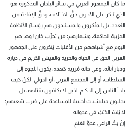
ما كان الجمهور العربي في سائر البلدان المذكورة هو
الذي يُنكر على الآخرين حقَّ الاختلاف، وحقَّ الإفادة من
التعدد. بل المنُكرون والمستبدون هم رؤساءُ الأنظمة
الحزبية الحاكمة، وشعارهم: من تحزّب خان! وها هم
اليوم مع أشباههم من الأقليات يُنكرون على الجمهور
العربي الحق في الحياة والحرية والعيش الكريم في دياره
وديار آبائه. وفي حالة مُزرية كهذه، يكون اللجوء إلى
السلطات، أو إلى المجتمع العربي، أو الدولي. لكنْ كيف
يلجأ الناس إلى الحكام الذين لا يكتفون بقتلهم، بل
يجلبون ميليشيات أجنبية للمساعدة على ضرب شعبهم:
لا يُلامُ الذئبُ في عدوانه
إنْ يكُ الراعي عدوَّ الغنمِ