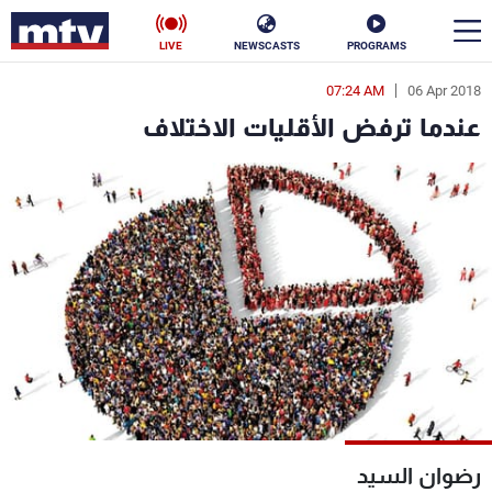
LIVE
NEWSCASTS
PROGRAMS
07:24 AM
06 Apr 2018
en
عندما ترفض الأقليات الاختلاف
الأخبار
سياسة
ناس
إقتصاد
فن
منوعات
رياضة
كأس العالم
البرامج
رضوان السيد
جدول البرامج