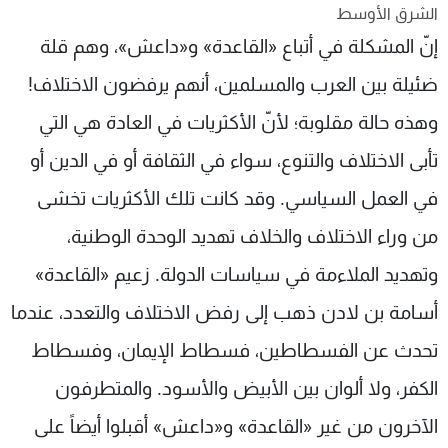
الشرق الأوسط
شاهد البرامج
إنّ المشكلة في أتباع «القاعدة» و«داعش»، وهم قلة
الترددات
ضئيلة بين العرب والمسلمين، أنهم يرفضون الاختلاف!
عن MTV
وظائف
وهذه حالة مقلوبة؛ لأنّ الأكثريات في العادة هي التي
الإنـتـاج
تواصل معنا
لاعلاناتكم
شروط الإسـتخدام
تأبى الاختلاف والتنوع، سواء في الثقافة أو في الدين أو
سياسة الخصوصية
في العمل السياسي. وقد كانت تلك الأكثريات تخشى
من وراء الاختلاف والخلاف تهديد الوحدة الوطنية،
وتهديد الملاءمة في سياسات الدولة. زعيم «القاعدة»
أسامة بن لادن ذهب إلى رفض الاختلاف والتعدد، عندما
تحدث عن الفسطاطين، فسطاط الإيمان، وفسطاط
الكفر، ولا ألوان بين الأبيض والأسود. والمتطرفون
الآخرون من غير «القاعدة» و«داعش» أقبلوا أيضاً على