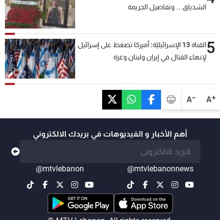
الشدياق… وتفاصيل الجريمة
5
القناة 13 الإسرائيليّة: أميركا تضغط على إسرائيل
لإنهاء القتال في إيران ولبنان وغزة
-
+
A
A
أهم الأخبار و الفيديوهات في بريدك الالكتروني
@mtvlebanon
@mtvlebanonnews