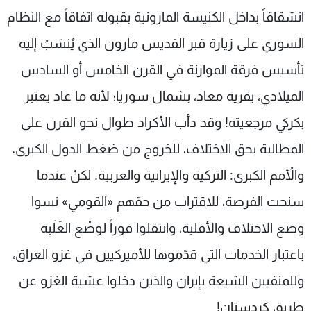
انشقاقاً بداخل الكنيسة المارونية بقبوله اتفاقاً مع النظام
السوري على زيارة قبر القديس مارون الذي يُنسَبُ إليه
تأسيس فرقة الموارنة في القرن الخامس أو السادس
الميلادي، بقرية معاد، بشمال سوريا؛ لأنه ما عاد يعتبر
بكركي مرجعيته! وقد دأب الأكراد طوال نحو القرن على
المطالبة بحق الاختلاف، للخروج من ضغط الدول الكبرى،
والأُمم الكبرى: التركية والإيرانية والعربية. لكنْ عندما
سنحت الفرصة، للاقتراب من حقهم «القومي» نسوا
وضع الاختلاف والأقلية، وانتقلوا فوراً لوضْع الغَلَبة
باعتبار الخدمات التي قدّموها للأميركيين في غزو العراق،
وللمنفيين الشيعة بإيران والذين دخلوا عشية الغزو عن
طريق كردستان!