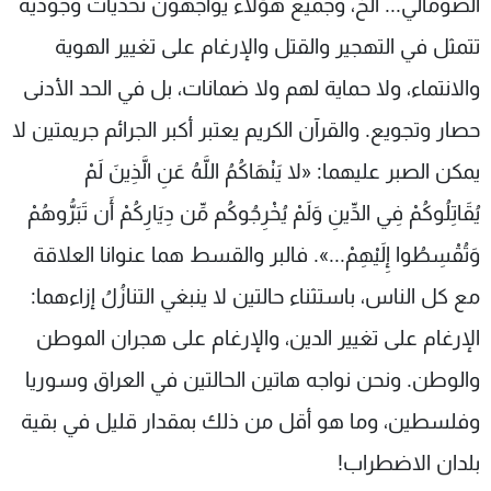
الصومالي... الخ، وجميع هؤلاء يواجهون تحديات وجودية
تتمثل في التهجير والقتل والإرغام على تغيير الهوية
والانتماء، ولا حماية لهم ولا ضمانات، بل في الحد الأدنى
حصار وتجويع. والقرآن الكريم يعتبر أكبر الجرائم جريمتين لا
يمكن الصبر عليهما: «لا يَنْهَاكُمُ اللَّهُ عَنِ الَّذِينَ لَمْ
يُقَاتِلُوكُمْ فِي الدِّينِ وَلَمْ يُخْرِجُوكُم مِّن دِيَارِكُمْ أَن تَبَرُّوهُمْ
وَتُقْسِطُوا إِلَيْهِمْ...». فالبر والقسط هما عنوانا العلاقة
مع كل الناس، باستثناء حالتين لا ينبغي التنازُلُ إزاءهما:
الإرغام على تغيير الدين، والإرغام على هجران الموطن
والوطن. ونحن نواجه هاتين الحالتين في العراق وسوريا
وفلسطين، وما هو أقل من ذلك بمقدار قليل في بقية
بلدان الاضطراب!