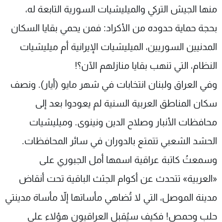
منها الجيش التركي والميليشيات السورية التابعة له،
بحجة حماية حدوده من الأكراد: فمن يحمي بقايا السكان
المدنيين السوريين، الميليشيات الإيرانية أم ميليشيات
النظام، التي تنهب بقايا منازلهم الآن؟!
وفي العراق ولبنان انتخابات في شهر مايو (أيار). ونصف
سكان المناطق العربية السنية لم يعودوا بعد إلى
محافظات الأنبار وصلاح الدين ونينوى. وميليشيات
الحشد الشعبي تتمتع بالدوران في سائر المحافظات.
وسمعتُ كاتبة عراقية اسمها أمل الجبوري على
«العربية» تتحدث عن أكوام الجثث الباقية تحت أنقاض
مدينة الموصل، التي لا تُضاهي مأساتها إلاّ مأساة مدينتي
حلب وحمص! فكيف سيُقبل العراقيون هؤلاء على