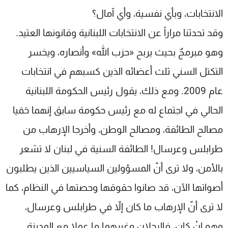
الانتخابات، وبأي نفسية، وأي آمال؟
وقد تحدثنا مراراً عن الانتخابات اللبنانية وقانونها العتيد.
وهو مبرمجٌ بحيث يربح «حزب الله» وأنصاره، ويخسر
التكتل السني ثلث أعضائه الذين كسبهم في انتخابات
عام 2009. ومع ذلك، يقول رئيس الحكومة اللبنانية
الحالي في اجتماع له مع رئيس حكومة سابق إنهما حَمَيا
مصالح الطائفة، ومصالح الوطن، وأخرجا الإرهاب من
طرابلس وعرسال! الطائفة السنية في لبنان لا تشعر
بالأمن، ولا ترى أنّ المسؤولين السياسيين الذين يطلبون
أصواتها الآن، قد صانوا حقوقها وحصتها في النظام، كما
لا ترى أنّ الإرهاب ما كان إلاّ في طرابلس وعرسال،
وهو إنْ كان، فالرجلان وغيرهما ما عملا مع المدينة