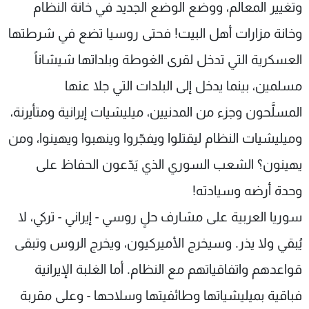
وتغيير المعالم، ووضع الوضع الجديد في خانة النظام
وخانة مزارات أهل البيت! فحتى روسيا تضع في شرطتها
العسكرية التي تدخل لقرى الغوطة وبلداتها شيشاناً
مسلمين، بينما يدخل إلى البلدات التي جلا عنها
المسلَّحون وجزء من المدنيين، ميليشيات إيرانية ومتأيرنة،
وميليشيات النظام ليقتلوا ويفجّروا وينهبوا ويهينوا، ومن
يهينون؟ الشعب السوري الذي يَدّعون الحفاظ على
وحدة أرضه وسيادته!
سوريا العربية على مشارف حلٍ روسي - إيراني - تركي، لا
يُبقي ولا يذر. وسيخرج الأميركيون، ويخرج الروس وتبقى
قواعدهم واتفاقياتهم مع النظام. أما الغلبة الإيرانية
فباقية بميليشياتها وطائفيتها وسلاحها - وعلى مقربة