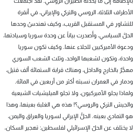
بالإضافة إلى ما يحدثه الطيران الروسي. لقد اجتمعت
الأطراف الثلاثة، الروسي والتركي والإيراني، في أنقرة
للتشاور في المستقبل القريب، وكيف تهندسُ وحدها
الحلَّ السياسي، وأَصدرت بياناً عن وحدة سوريا وسيادتها،
ودعوة الأميركيين للجلاء عنها. وكيف تكون سوريا
واحدة، وتكون لشعبها الواحد، وثلث الشعب السوري
مهجَّرٌ بالخارج والداخل، وهناك قرابة الستمائة ألف قتيل،
ودمار في العمران نسبته أكثر من أربعين في المائة.
ولماذا يجلو الأميركيون، ولا تجلو الميليشيات الشيعية
والجيش التركي والروسي؟! هذه هي الغلبة بعينها، وهذا
هو التمادي بعينه. الحلُّ الإيراني لسوريا والعراق واليمن،
لا يختلف عن الحلّ الإسرائيلي لفلسطين: تهجير السكان،