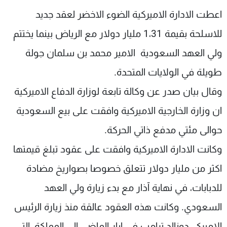
شاهد البرامج
اعطت الادارة الاميركية الضوء الاخضر لعقد جديد
الترددات
للاسلحة بقيمة 1،31 مليار دولار مع الرياض بينما يختتم
ولي العهد السعودية الامير محمد بن سلمان جولة
عن MTV
وظائف
الإنـتـاج
تواصل معنا
طويلة في الولايات المتحدة.
لاعلاناتكم
شروط الإسـتخدام
وقال بيان صدر عن وكالة تابعة لوزارة الدفاع الاميركية
سياسة الخصوصية
ان وزارة الخارجية الاميركية وافقت على بيع السعودية
حوالى مئتي مدفع ذاتي الحركة.
وكانت الادارة الاميركية وافقت على عقود تبلغ قيمتها
اكثر من مليار دولار تتعلق خصوصا بصواريخ مضادة
للدبابات، في نهاية آذار مع بدء زيارة ولي العهد
السعودي. وكانت هذه العقود عالقة منذ زيارة الرئيس
الاميركي دونالد ترامب في ايار الماضي الى المملكة، التي