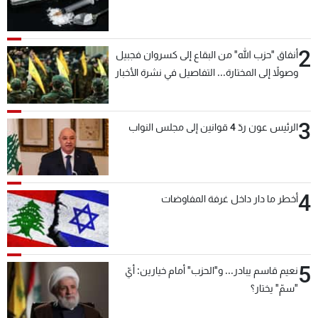
2
أنفاق "حزب الله" من البقاع إلى كسروان فجبيل
وصولاً إلى المختارة... التفاصيل في نشرة الأخبار
بعد قليل
3
الرئيس عون ردّ 4 قوانين إلى مجلس النواب
4
أخطر ما دار داخل غرفة المفاوضات
5
نعيم قاسم يبادر... و"الحزب" أمام خيارين: أيّ
"سمّ" يختار؟