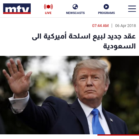
LIVE
NEWSCASTS
PROGRAMS
07:44 AM
06 Apr 2018
en
عقد جديد لبيع اسلحة أميركية الى
الأخبار
السعودية
سياسة
ناس
إقتصاد
فن
منوعات
رياضة
كأس العالم
البرامج
جدول البرامج