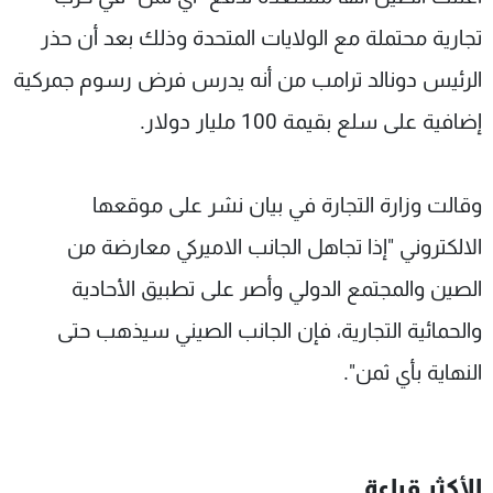
شاهد البرامج
تجارية محتملة مع الولايات المتحدة وذلك بعد أن حذر
الترددات
الرئيس دونالد ترامب من أنه يدرس فرض رسوم جمركية
إضافية على سلع بقيمة 100 مليار دولار.
عن MTV
وظائف
الإنـتـاج
تواصل معنا
لاعلاناتكم
شروط الإسـتخدام
سياسة الخصوصية
وقالت وزارة التجارة في بيان نشر على موقعها
الالكتروني "إذا تجاهل الجانب الاميركي معارضة من
الصين والمجتمع الدولي وأصر على تطبيق الأحادية
والحمائية التجارية، فإن الجانب الصيني سيذهب حتى
النهاية بأي ثمن".
الأكثر قراءة