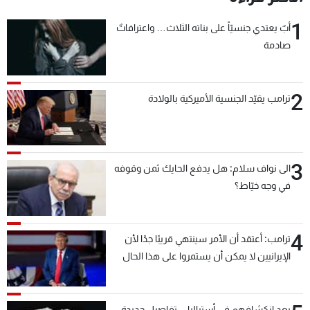
1
أبٌ يعتدي جنسيّاً على بناته الثلاث… واعترافاتٌ
صادمة
2
ترامب يقيّد الجنسية الأميركية بالولادة
3
الى نواف سلام: هل يدفع الحايك ثمن وقوفه
في وجه خيّاط؟
4
ترامب: أعتقد أن الأمر سينتهي قريبًا جدًا لأن
الإيرانيين لا يمكن أن يستمروا على هذا الحال
بعد انكشافهم في أستراليا... تفاصيل جديدة