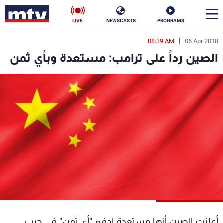
LIVE
NEWSCASTS
PROGRAMS
08:39 AM
06 Apr 2018
en
الصين رداً على ترامب: مستعدة وبأي ثمن
الأخبار
سياسة
ناس
إقتصاد
فن
منوعات
رياضة
كأس العالم
البرامج
أعلنت الصين أنها مستعدة لدفع "أي ثمن" في حرب
جدول البرامج