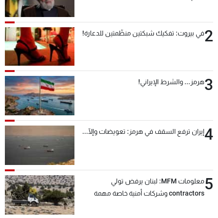
2
في بيروت: تفكيك شبكتين منظّمتين للدعارة!
3
هرمز... والشرط الإيراني!
4
إيران ترفع السقف في هرمز: تعويضات وإلّا...
5
معلومات MFM: لبنان يرفض تولي
contractors وشركات أمنية خاصة مهمة
التحقق من نزع سلاح "حزب الله"