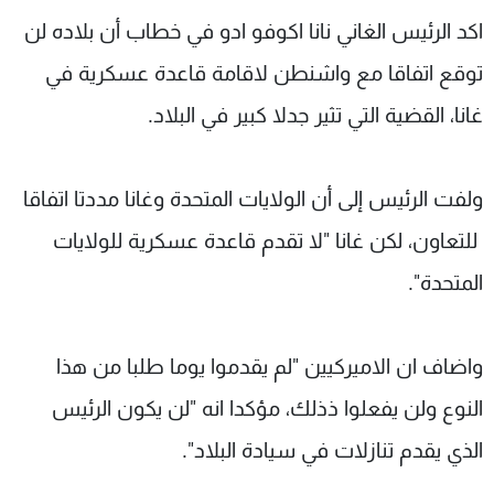
شاهد البرامج
اكد الرئيس الغاني نانا اكوفو ادو في خطاب أن بلاده لن
الترددات
توقع اتفاقا مع واشنطن لاقامة قاعدة عسكرية في
غانا، القضية التي تثير جدلا كبير في البلاد.
عن MTV
وظائف
الإنـتـاج
تواصل معنا
لاعلاناتكم
شروط الإسـتخدام
ولفت الرئيس إلى أن الولايات المتحدة وغانا مددتا اتفاقا
سياسة الخصوصية
للتعاون، لكن غانا "لا تقدم قاعدة عسكرية للولايات
المتحدة".
واضاف ان الاميركيين "لم يقدموا يوما طلبا من هذا
النوع ولن يفعلوا ذذلك، مؤكدا انه "لن يكون الرئيس
الذي يقدم تنازلات في سيادة البلاد".