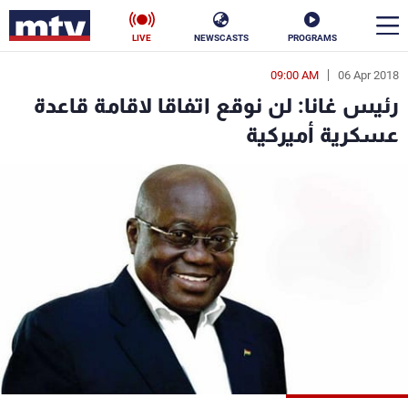
LIVE
NEWSCASTS
PROGRAMS
09:00 AM
06 Apr 2018
en
رئيس غانا: لن نوقع اتفاقا لاقامة قاعدة
الأخبار
عسكرية أميركية
سياسة
ناس
إقتصاد
فن
منوعات
رياضة
كأس العالم
البرامج
جدول البرامج