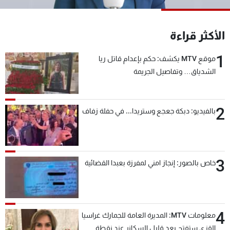
شاهد البرامج
الترددات
الأكثر قراءة
1
موقع MTV يكشف: حكم بإعدام قاتل ريا
عن MTV
وظائف
الإنـتـاج
تواصل معنا
الشدياق… وتفاصيل الجريمة
لاعلاناتكم
شروط الإسـتخدام
سياسة الخصوصية
2
بالفيديو: دبكة جعجع وستريدا... في حفلة زفاف
3
خاص بالصور: إنجاز امني لمفرزة بعبدا القضائية
4
معلومات MTV: المديرة العامة للجمارك غراسيا
القزي ستفتح بعد قليل السكانر عند نقطة