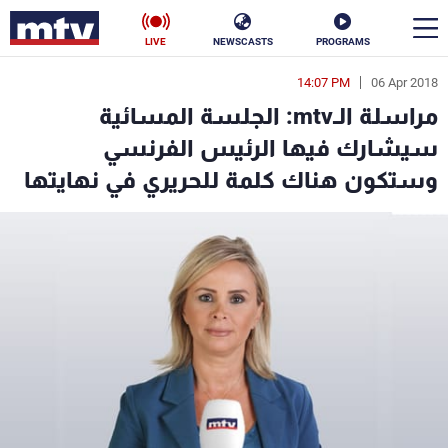
LIVE
NEWSCASTS
PROGRAMS
14:07 PM
06 Apr 2018
en
مراسلة الـmtv: الجلسة المسائية
الأخبار
سيشارك فيها الرئيس الفرنسي
وستكون هناك كلمة للحريري في نهايتها
سياسة
ناس
إقتصاد
فن
منوعات
رياضة
كأس العالم
البرامج
جدول البرامج