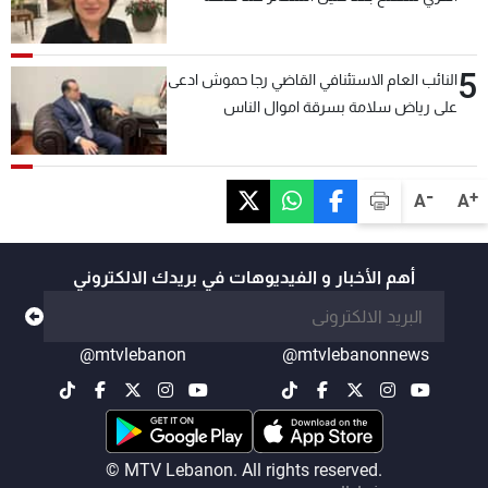
المصنع لتسهيل عملية التصدير البري إلى
السعودية والدول العربية
5
النائب العام الاستئنافي القاضي رجا حموش ادعى
على رياض سلامة بسرقة اموال الناس
وتأسيس شركات وهمية بهدف شراء أسهم
مصرفية وتهريبها وتبييض اموال
-
+
A
A
أهم الأخبار و الفيديوهات في بريدك الالكتروني
@mtvlebanon
@mtvlebanonnews
© MTV Lebanon. All rights reserved.