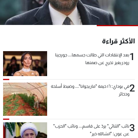
شاهد البرامج
الترددات
عن MTV
وظائف
الأكثر قراءة
الإنـتـاج
تواصل معنا
لاعلاناتكم
شروط الإسـتخدام
1
سياسة الخصوصية
بعد الإنتقادات التي طالت جسمها... جورجينا
رودريغيز تخرج عن صمتها
2
في بوداي: ١٦ خيمة "ماريجوانا"... وضبط أسلحة
وذخائر
3
نائب "الثنائي" يردّ على قاسم... ونائب "الحزب"
عن عون: "انشالله خير"