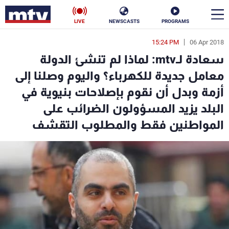
LIVE
NEWSCASTS
PROGRAMS
15:24 PM
06 Apr 2018
en
سعادة لـmtv: لماذا لم تنشئ الدولة
الأخبار
معامل جديدة للكهرباء؟ واليوم وصلنا إلى
أزمة وبدل أن نقوم بإصلاحات بنيوية في
سياسة
ناس
البلد يزيد المسؤولون الضرائب على
إقتصاد
فن
المواطنين فقط والمطلوب التقشف
منوعات
رياضة
كأس العالم
البرامج
جدول البرامج