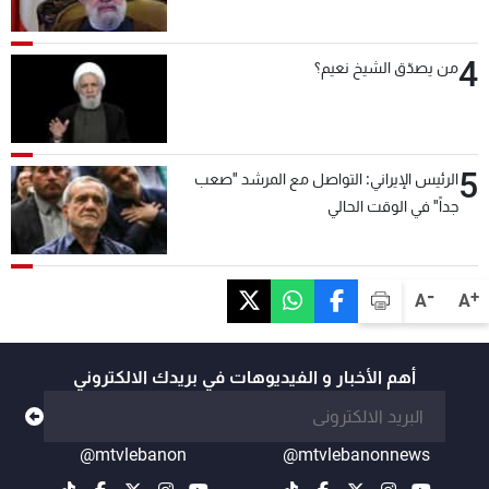
4
من يصدّق الشيخ نعيم؟
5
الرئيس الإيراني: التواصل مع المرشد "صعب
جداً" في الوقت الحالي
-
+
A
A
أهم الأخبار و الفيديوهات في بريدك الالكتروني
@mtvlebanon
@mtvlebanonnews