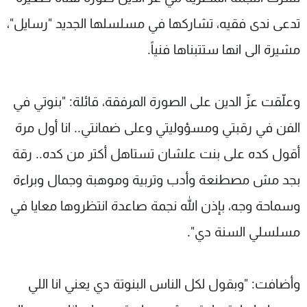
شاهد البرامج
تدعى ندى فقيه، تشاركها في مسلسلها الجديد "رسايل"،
الترددات
مشيرة الى انها ستتبناها فنياً.
عن MTV
وظائف
الإنـتـاج
تواصل معنا
وعلّقت عزّ الدين على الصورة المرفقة، قائلة: "بنوتي في
لاعلاناتكم
شروط الإسـتخدام
سياسة الخصوصية
الفن في رقبتي ومسؤوليتي وعلى ضمانتي.. انا أول مرة
أقول كده على بنت علشان تستاهل أكتر من كده.. رقة
بجد مش مصطنعة وأدب وتربية وموهبة وجمال وبراءة
وسماحة وجه، بإذن الله نجمة صاعدة انتظروها معايا في
مسلسلي السنة دي".
وأضافت: "وبقول لكل الناس البنوتة دي يعني انا اللي