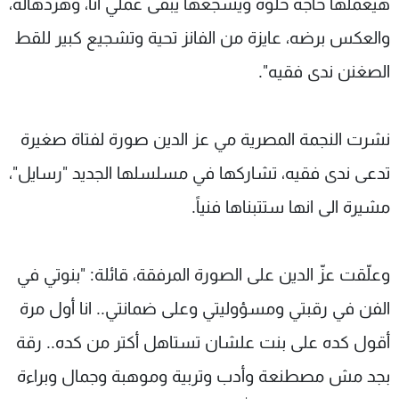
هيعملها حاجة حلوة ويشجعها يبقى عملي انا، وهردهاله،
والعكس برضه، عايزة من الفانز تحية وتشجيع كبير للقط
الصغنن ندى فقيه".
نشرت النجمة المصرية مي عز الدين صورة لفتاة صغيرة
تدعى ندى فقيه، تشاركها في مسلسلها الجديد "رسايل"،
مشيرة الى انها ستتبناها فنياً.
وعلّقت عزّ الدين على الصورة المرفقة، قائلة: "بنوتي في
الفن في رقبتي ومسؤوليتي وعلى ضمانتي.. انا أول مرة
أقول كده على بنت علشان تستاهل أكتر من كده.. رقة
بجد مش مصطنعة وأدب وتربية وموهبة وجمال وبراءة