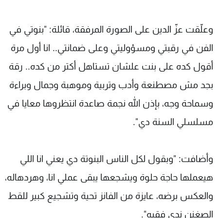
وعلّقت عزّ الدين على الصورة المرفقة، قائلة: "بنوتي في
الفن في رقبتي ومسؤوليتي وعلى ضمانتي.. انا أول مرة
أقول كده على بنت علشان تستاهل أكتر من كده.. رقة
بجد مش مصطنعة وأدب وتربية وموهبة وجمال وبراءة
وسماحة وجه، بإذن الله نجمة صاعدة انتظروها معايا في
مسلسلي السنة دي".
وأضافت: "وبقول لكل الناس البنوتة دي يعني انا اللي
هيعملها حاجة حلوة ويشجعها يبقى عملي انا، وهردهاله،
والعكس برضه، عايزة من الفانز تحية وتشجيع كبير للقط
الصغنن ندى فقيه".