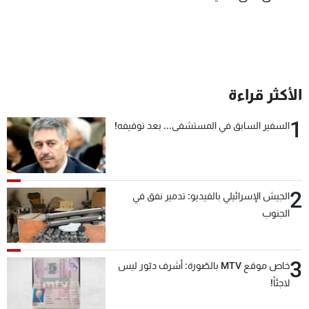
الأكثر قراءة
1
السفير السابق في المستشفى... بعد توقيفه!
2
الجيش الإسرائيلي بالفيديو: تدمير نفق في
الجنوب
3
خاص موقع MTV بالصّورة: أشرف دبّور ليس
لاجئاً!