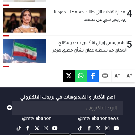
4
بعد الإنتقادات التي طالت جسمها... جورجينا
رودريغيز تخرج عن صمتها
5
إعلام رسمي إيراني نقلاً عن مصدر مطّلع:
الاتفاق مع سلطنة عمان بشأن مضيق هرمز
سيتأجل ما دامت أميركا تهدد إيران
-
+
A
A
أهم الأخبار و الفيديوهات في بريدك الالكتروني
@mtvlebanon
@mtvlebanonnews