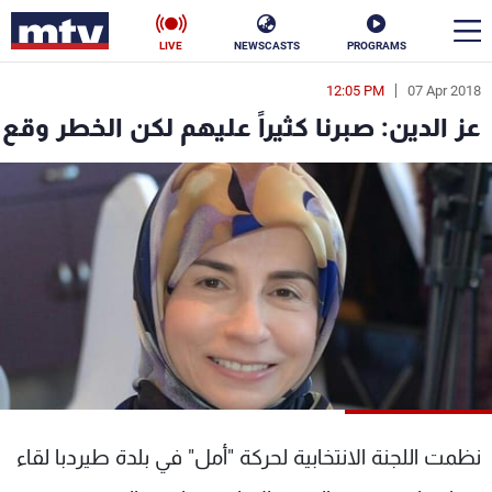
LIVE
NEWSCASTS
PROGRAMS
12:05 PM
07 Apr 2018
en
عز الدين: صبرنا كثيراً عليهم لكن الخطر وقع
الأخبار
سياسة
ناس
إقتصاد
فن
منوعات
رياضة
كأس العالم
نظمت اللجنة الانتخابية لحركة "أمل" في بلدة طيردبا لقاء
البرامج
جدول البرامج