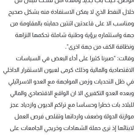
الوطن، حيث باب جديد ونافذة أمل فتحت للبنان من
خلال النفط الذي لا يمكن الاستفادة منه بشكل صحيح
ومناسب الا على قاعدتين اثنتين حمايته بالمقاومة من
جهة واستثماره برؤية وطنية شاملة تحكمها النزاهة
ونظافة الكف من جهة اخرى".
وقالت: "صبرنا كثيرا على أداء البعض في السياسات
الاقتصادية والمالية وذلك كرمى لعيون الاستقرار الداخلي
في ظل التحديات وزمن المواجهة مع العدو الاسرائيلي
وبعده العدو التكفيري الا ان الواقع الاقتصادي والمالي
للبلاد بات خطرا وحساسا مع تراكم الديون وازدياد عجز
موازنة الدولة وضعف وارداتها وتقلص فرص العمل
لابنائها إذ نرى حملة الشهادات وخريجي الجامعات على