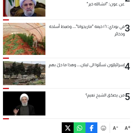
عن عون: "انشالله خير"
3
في بوداي: ١٦ خيمة "ماريجوانا"... وضبط أسلحة
وذخائر
4
إسرائيليّون تسلّلوا الى لبنان... وهذا ما حلّ بهم
5
من يصدّق الشيخ نعيم؟
-
+
A
A