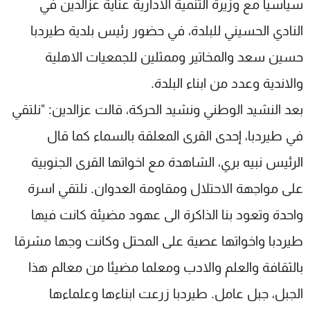
سياسيا مع وزيرة التنمية الادارية عناية عزالدين في
شاهد البرامج
النادي الحسيني للبلدة، في حضور رئيس بلدية طيردبا
الترددات
حسين سعد والمخاتير وممثلين للجمعيات الاهلية
عن MTV
وظائف
والاندية وعدد من ابناء البلدة.
الإنـتـاج
تواصل معنا
بعد النشيد الوطني ونشيد الحركة، قالت عزالدين: "نلتقي
لاعلاناتكم
شروط الإسـتخدام
سياسة الخصوصية
في طيردبا، إحدى القرى المعلقة بالسماء كما قال
الرئيس نبيه بري، الشاهدة مع اخواتها القرى الجنوبية
على مواجهة الاحتلال ومقاومة العدوان. نلتقي اسرة
واحدة وتعود بنا الذاكرة الى عهود مضيئة كانت فيها
طيردبا واخواتها عصية على المحتل وكانت وجها مشرقا
بالثقافة والعلم والادب ومعلما مضيئا من معالم هذا
الجبل، جبل عامل. طيردبا زرعت ابناءها وعلماءها