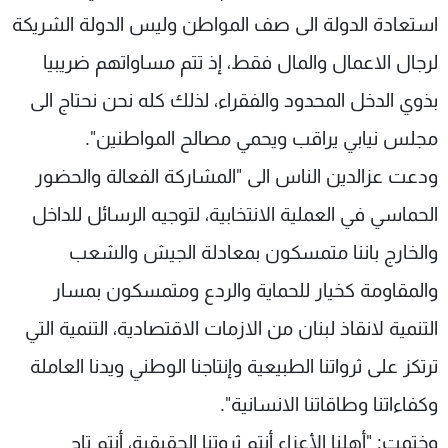
استعادة الدولة الى صف المواطن وليس الدولة الشريكة
لرجال الاعمال والمال فقط، إذ تتم مساواتهم ضريبيا
بذوي الدخل المحدود والفقراء، لذلك كله نحن نحتاج الى
مجلس نيابي يراقب ويحمي مصالح المواطنين".
ودعت عزالدين الناس الى "المشاركة الفعالة والحضور
الحماسي في العملية الانتخابية، لتوجيه الرسائل للداخل
والخارج باننا متمسكون بمعادلة الجيش والشعب
والمقاومة كخيار للحماية والردع ومتمسكون بمسار
التنمية لانقاذ لبنان من الازمات الاقتصادية، التنمية التي
ترتكز على ثرواتنا الطبيعية وإنتاجنا الوطني ويدنا العاملة
وكفاءاتنا وطاقاتنا الانسانية".
وختمت: "أهلنا الأعزاء أنتم ثروتنا الحقيقية، أنتم تاج