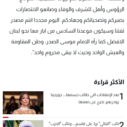
الرؤوس وأهل للشرف والوفاء وصانعو الانتصارات
بصبركم وتضحياتكم وجهادكم. اليوم مجددا انتم مصدر
ثقتنا وسيكون موعدنا السادس من ايار معا نحو لبنان
الافضل كما رآه الامام موسى الصدر، وطن المقاومة
والعيش الواحد وحيث لا يبقى محروم واحد".
الأكثر قراءة
1
بعد الإنتقادات التي طالت جسمها... جورجينا
رودريغيز تخرج عن صمتها
2
نائب "الثنائي" يردّ على قاسم... ونائب "الحزب"