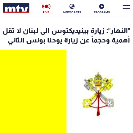
LIVE
NEWSCASTS
PROGRAMS
en
"النهار": زيارة بينيديكتوس الى لبنان لا تقل
الأخبار
أهمية وحجماً عن زيارة يوحنا بولس الثاني
سياسة
ناس
إقتصاد
فن
منوعات
رياضة
كأس العالم
البرامج
جدول البرامج