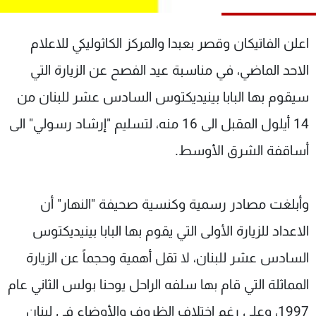
شاهد البرامج
الترددات
اعلن الفاتيكان وقصر بعبدا والمركز الكاثوليكي للاعلام
الاحد الماضي، في مناسبة عيد الفصح عن الزيارة التي
عن MTV
وظائف
سيقوم بها البابا بينيديكتوس السادس عشر للبنان من
الإنـتـاج
تواصل معنا
لاعلاناتكم
شروط الإسـتخدام
14 أيلول المقبل الى 16 منه، لتسليم "إرشاد رسولي" الى
سياسة الخصوصية
أساقفة الشرق الأوسط.
وأبلغت مصادر رسمية وكنسية صحيفة "النهار" أن
الاعداد للزيارة الأولى التي يقوم بها البابا بينيديكتوس
السادس عشر للبنان، لا تقل أهمية وحجماً عن الزيارة
المماثلة التي قام بها سلفه الراحل يوحنا بولس الثاني عام
1997، وعلى رغم اختلاف الظروف والأوضاع في لبنان