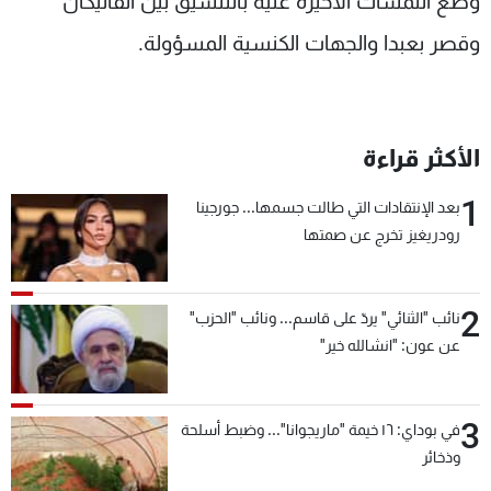
وضع اللمسات الأخيرة عليه بالتنسيق بين الفاتيكان
وقصر بعبدا والجهات الكنسية المسؤولة.
الأكثر قراءة
1
بعد الإنتقادات التي طالت جسمها... جورجينا
رودريغيز تخرج عن صمتها
2
نائب "الثنائي" يردّ على قاسم... ونائب "الحزب"
عن عون: "انشالله خير"
3
في بوداي: ١٦ خيمة "ماريجوانا"... وضبط أسلحة
وذخائر