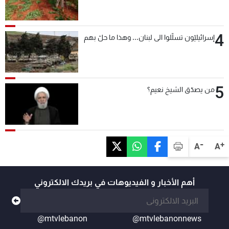
4
إسرائيليّون تسلّلوا الى لبنان... وهذا ما حلّ بهم
5
من يصدّق الشيخ نعيم؟
-
+
A
A
أهم الأخبار و الفيديوهات في بريدك الالكتروني
@mtvlebanon
@mtvlebanonnews