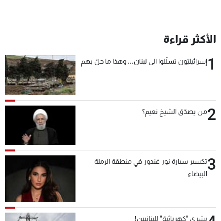
الأكثر قراءة
1
إسرائيليّون تسلّلوا الى لبنان... وهذا ما حلّ بهم
2
من يصدّق الشيخ نعيم؟
3
تكسير سيارة نور غندور في منطقة الرملة
البيضاء
بشرى "كهربائية" للبنانيين!