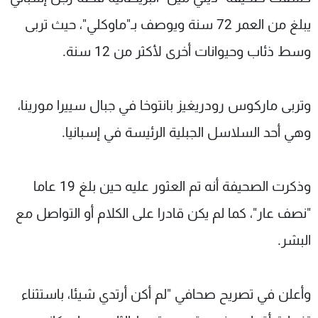
شاهد البرامج
يبلغ من العمر 72 سنة ويوصف بـ"ماوكلي"، حيث تربى
الترددات
وسط ذئاب وحيوانات أخرى لأكثر من 12 سنة.
عن MTV
وظائف
الإنـتـاج
تواصل معنا
وتربى ماركوس رودريغيز بانتوخا في جبال سييرا مورينا،
لاعلاناتكم
شروط الإسـتخدام
سياسة الخصوصية
وهي أحد السلاسل الجبلية الرئيسة في إسبانيا.
وذكرت الصحيفة أنه تم العثور عليه حين بلغ 19 عاما
"نصف عار"، كما لم يكن قادرا على الكلام أو التواصل مع
البشر.
وأعلن في تصريح صحافي "لم أكن أرتدي شيئا، باستثناء