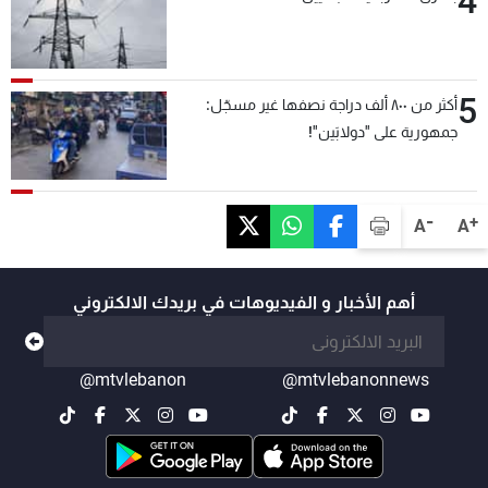
4
5
أكثر من ٨٠٠ ألف دراجة نصفها غير مسجّل:
جمهورية على "دولابَين"!
-
+
A
A
أهم الأخبار و الفيديوهات في بريدك الالكتروني
@mtvlebanon
@mtvlebanonnews