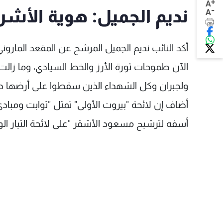
+
A
-
نديم الجميل: هوية الأشرفية هي 
A
الآن طموحات ثورة الأرز والخط السيادي، وما زالت و
ولجبران وكل الشهداء الذين سقطوا على أرضها دفاع
أضاف إن لائحة "بيروت الأولى" تمثل "ثوابت ومباد
أسفه لترشيح مسعود الأشقر "على لائحة التيار ا