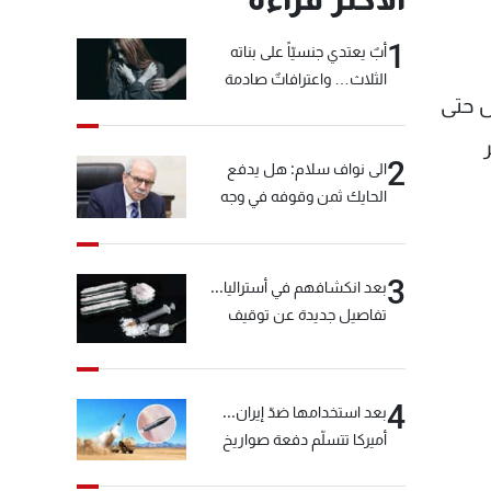
1
أبٌ يعتدي جنسيّاً على بناته
الثلاث… واعترافاتٌ صادمة
ية الأشرفية هي 14 آذارية، وتمثل حتى
2
الى نواف سلام: هل يدفع
الحايك ثمن وقوفه في وجه
خيّاط؟
3
بعد انكشافهم في أستراليا...
تفاصيل جديدة عن توقيف
"شبكة الكوكايين"
4
بعد استخدامها ضدّ إيران...
أميركا تتسلّم دفعة صواريخ
كبيرة!