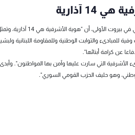
14 آذارية
أكد النائب نديم الجميل المرشح عن المقعد الماروني في بيروت الأولى، أن "هو
فية للمبادىء والثوابت الوطنية وللمقاومة اللبنانية ولبشير
ا عن كرامة أبنائها".
ىء الأشرفية التي سارت عليها وآمن بها المواطنون". وأبدى
لوطني، وهو حليف الحزب القومي السوري".