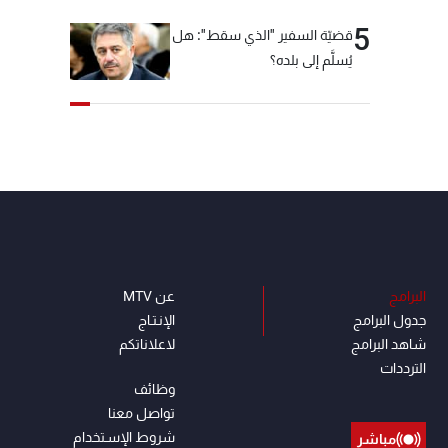
5
قضيّة السفير "الذي سقط": هل
يُسلَّم إلى بلده؟
البرامج
عن MTV
جدول البرامج
الإنـتـاج
شاهد البرامج
لاعلاناتكم
الترددات
وظائف
تواصل معنا
شروط الإسـتخدام
مباشر