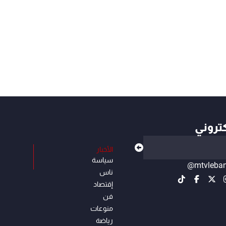
كتروني
الأخبار
سياسة
@mtvleba
ناس
إقتصاد
فن
منوعات
رياضة