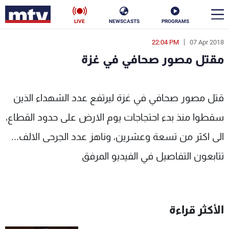
LIVE
NEWSCASTS
PROGRAMS
22:04 PM
07 Apr 2018
en
مقتل مصور صحافي في غزة
الأخبار
مقتل مصور صحافي في غزة - MTV Lebanon
سياسة
ناس
قتل مصور صحافي في غزة ليرتفع عدد الشهداء الذين
سقطوا منذ بدء احتجاجات يوم الارض على حدود القطاع،
إقتصاد
فن
الى اكثر من تسعة وعشرين، وناهز عدد الجرحى الالف...
منوعات
رياضة
تتابعون التفاصيل في الفيديو المرفق
كأس العالم
الأكثر قراءة
البرامج
جدول البرامج