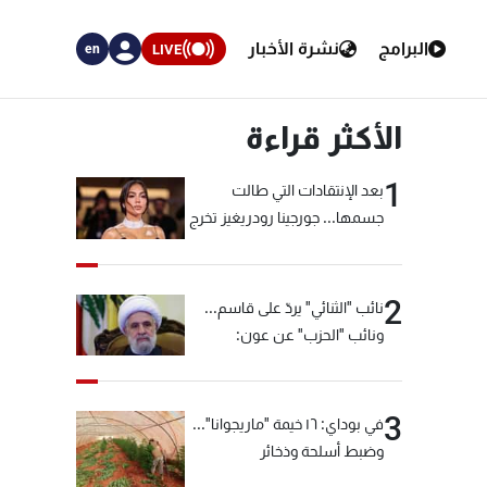
البرامج
نشرة الأخبار
LIVE
en
الأكثر قراءة
1
بعد الإنتقادات التي طالت
جسمها... جورجينا رودريغيز تخرج
عن صمتها
2
نائب "الثنائي" يردّ على قاسم...
ونائب "الحزب" عن عون:
"انشالله خير"
3
في بوداي: ١٦ خيمة "ماريجوانا"...
وضبط أسلحة وذخائر