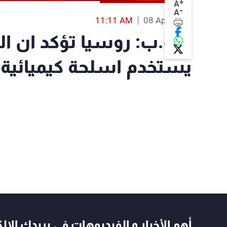
+
A
-
A
11:11 AM
08 Apr 2018
أ.ف.ب: روسيا تؤكد ان ا
يستخدم اسلحة كيميائية 
أهم الأخبار و الفيديوهات في بريدك الال