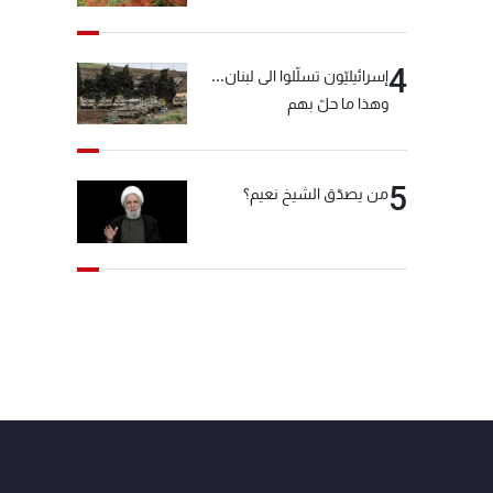
4
إسرائيليّون تسلّلوا الى لبنان...
وهذا ما حلّ بهم
5
من يصدّق الشيخ نعيم؟