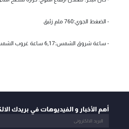
- الضغط الجوي:760 ملم زئبق
- ساعة شروق الشمس:6,17 ساعة غروب الشمس:4,19.
أهم الأخبار و الفيديوهات في بريدك الال