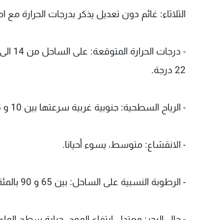
الثلاثاء: غائم دون تعديل يذكر بدرجات الحرارة مع 
22 درجة.
- الرياح السطحية: جنوبية غربية سرعتها بين 10 و 35 كلم بالساعة.
- الانقشاع: متوسط، يسوء أحيانا.
- الرطوبة النسبية على الساحل: بين 65 و 90 بالمئة.
- حال البحر: معتدل ارتفاع الموج. حرارة سطح الماء: 24 درجة