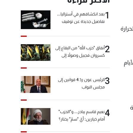
1
بعد انكشافهم في أستراليا...
تفاصيل جديدة عن توقيف
حرارة
"شبكة الكوكايين"
2
أنفاق "حزب الله" من البقاع إلى
كسروان فجبيل وصولاً إلى
يام
المختارة... التفاصيل في نشرة
الأخبار بعد قليل
3
الرئيس عون ردّ 4 قوانين إلى
مجلس النواب
ة
4
نعيم قاسم يبادر... و"الحزب"
أمام خيارين: أيّ "سمّ" يختار؟