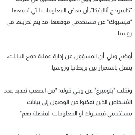
شاهد البرامج
"كامبريدج أناليتيكا"، أن بعض المعلومات التي تجمعها
الترددات
"فيسبوك" عن مستخدمي موقعها، قد يتم تخزينها في
روسيا.
عن MTV
وظائف
الإنـتـاج
تواصل معنا
لاعلاناتكم
شروط الإسـتخدام
سياسة الخصوصية
أوضح ويلي، أن المسؤول عن إدارة عملية جمع البيانات،
ينتقل باستمرار بين بريطانيا وروسيا.
ونقلت "بلومبرغ" عن ويلي قوله: "من الصعب تحديد عدد
الأشخاص الذين تمكنوا من الوصول إلى بيانات
مستخدمي فيسبوك أو المعلومات المتصلة بهم".