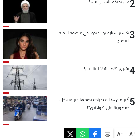
2
من يصدّق الشيخ نعيم؟
3
تكسير سيارة نور غندور في منطقة الرملة
البيضاء
4
بشرى "كهربائية" للبنانيين!
5
أكثر من ٨٠٠ ألف دراجة نصفها غير مسجّل:
جمهورية على "دولابَين"!
-
+
A
A