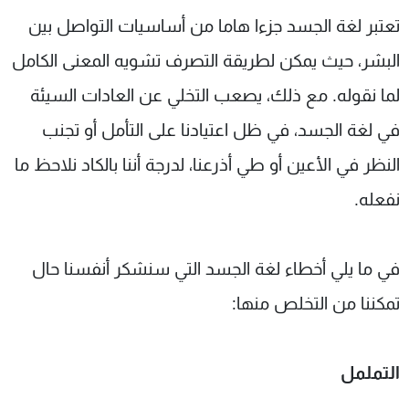
شاهد البرامج
تعتبر لغة الجسد جزءا هاما من أساسيات التواصل بين
الترددات
البشر، حيث يمكن لطريقة التصرف تشويه المعنى الكامل
لما نقوله. مع ذلك، يصعب التخلي عن العادات السيئة
عن MTV
وظائف
الإنـتـاج
تواصل معنا
في لغة الجسد، في ظل اعتيادنا على التأمل أو تجنب
لاعلاناتكم
شروط الإسـتخدام
النظر في الأعين أو طي أذرعنا، لدرجة أننا بالكاد نلاحظ ما
سياسة الخصوصية
نفعله.
في ما يلي أخطاء لغة الجسد التي سنشكر أنفسنا حال
تمكننا من التخلص منها:
التململ