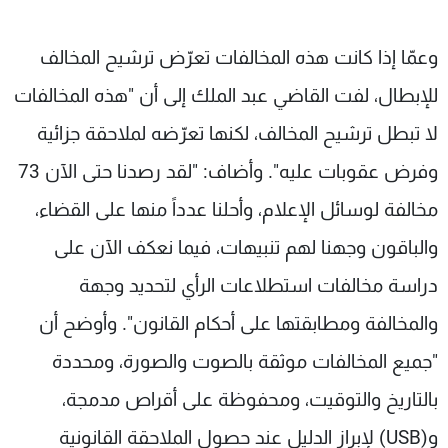
وعمّا إذا كانت هذه المخالفات تعرّض ترشيح المخالف
للإبطال، لفت القاضي عبد الملك إلى أن "هذه المخالفات
لا تبطل ترشيح المخالف، لكنها تعرّضه لملاحقة جزائية
وفرض عقوبات عليه". وأضاف: "لقد رصدنا حتى الآن 73
مخالفة لوسائل الإعلام، وأحلنا عدداً منها على القضاء،
والباقون وجهنا لهم تنبيهات، فيما نعكف الآن على
دراسة مخالفات استطلاعات الرأي لتحديد وجهة
والمخالفة ومطابقتها على أحكام القانون". وأوضح أن
"جميع المخالفات موثقة بالصوت والصورة، ومحددة
بالتاريخ والتوقيت، ومحفوظة على أقراص مدمجة،
و(USB) لإبراز الدليل عند حصول الملاحقة القانونية