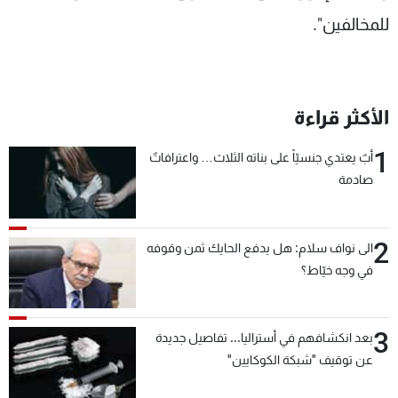
للمخالفين".
الأكثر قراءة
1
أبٌ يعتدي جنسيّاً على بناته الثلاث… واعترافاتٌ
صادمة
2
الى نواف سلام: هل يدفع الحايك ثمن وقوفه
في وجه خيّاط؟
3
بعد انكشافهم في أستراليا... تفاصيل جديدة
عن توقيف "شبكة الكوكايين"