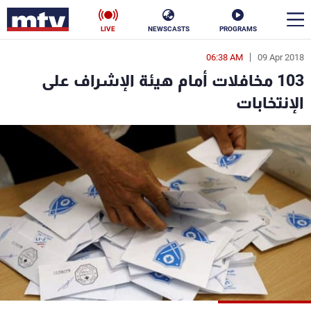
LIVE
NEWSCASTS
PROGRAMS
06:38 AM
09 Apr 2018
en
103 مخافلات أمام هيئة الإشراف على
الأخبار
الإنتخابات
سياسة
ناس
إقتصاد
فن
منوعات
رياضة
كأس العالم
البرامج
جدول البرامج