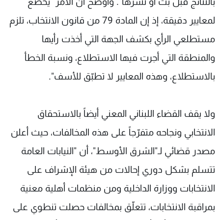
بالنتائج قبل بث أو نشرها". وأوضح أن الأمر "يخضع
لمعايير دقيقة، إذ إن المادة 79 من قانون الانتخاب، تلزم
مستطلعي الرأي بكشف الجهة التي أخذت رأيها
والمنطقة التي أجرت فيها الاستطلاع، ونسبة الخطأ
بالاستطلاع، وهذه المعايير لا تطبّق للأسف".
ولا يقف القضاء اللبناني المعني أيضاً بالاستحقاق
الانتخابي ونجاحه متفرّجاً على هذه المخالفات، حيث أعلن
مصدر قضائي لـ"الشرق الأوسط"، أن "النيابات العامة
تتسلم بشكل دوري إحالات من هيئة الإشراف على
الانتخابات ووزارة الداخلية ومن منظمات أهلية معنية
بمراقبة الانتخابات، تتعلّق بمخالفات حصلت تنطوي على