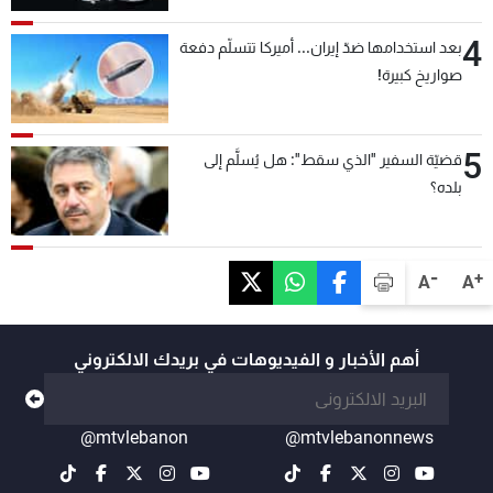
4
بعد استخدامها ضدّ إيران... أميركا تتسلّم دفعة
صواريخ كبيرة!
5
قضيّة السفير "الذي سقط": هل يُسلَّم إلى
بلده؟
-
+
A
A
أهم الأخبار و الفيديوهات في بريدك الالكتروني
@mtvlebanon
@mtvlebanonnews