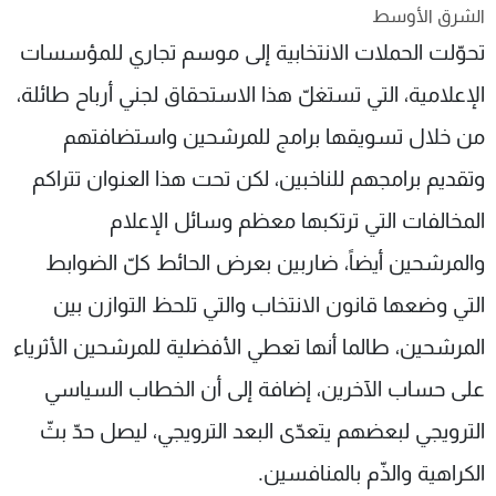
الشرق الأوسط
شاهد البرامج
تحوّلت الحملات الانتخابية إلى موسم تجاري للمؤسسات
الترددات
الإعلامية، التي تستغلّ هذا الاستحقاق لجني أرباح طائلة،
عن MTV
وظائف
من خلال تسويقها برامج للمرشحين واستضافتهم
الإنـتـاج
تواصل معنا
لاعلاناتكم
شروط الإسـتخدام
وتقديم برامجهم للناخبين، لكن تحت هذا العنوان تتراكم
سياسة الخصوصية
المخالفات التي ترتكبها معظم وسائل الإعلام
والمرشحين أيضاً، ضاربين بعرض الحائط كلّ الضوابط
التي وضعها قانون الانتخاب والتي تلحظ التوازن بين
المرشحين، طالما أنها تعطي الأفضلية للمرشحين الأثرياء
على حساب الآخرين، إضافة إلى أن الخطاب السياسي
الترويجي لبعضهم يتعدّى البعد الترويجي، ليصل حدّ بثّ
الكراهية والذّم بالمنافسين.