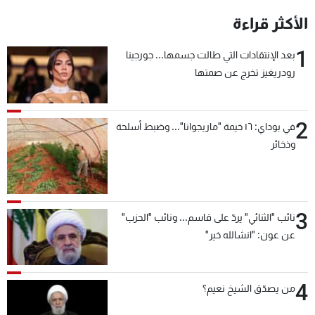
الأكثر قراءة
1
بعد الإنتقادات التي طالت جسمها... جورجينا
رودريغيز تخرج عن صمتها
2
في بوداي: ١٦ خيمة "ماريجوانا"... وضبط أسلحة
وذخائر
3
نائب "الثنائي" يردّ على قاسم... ونائب "الحزب"
عن عون: "انشالله خير"
4
من يصدّق الشيخ نعيم؟