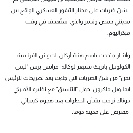
شاهد البرامج
يشنّ ضربات على مطار التيفور العسكري الواقع بين
الترددات
مدينتي حمص وتدمر والذي استُهدف في وقت
مبكراليوم.
عن MTV
وظائف
الإنـتـاج
تواصل معنا
لاعلاناتكم
شروط الإسـتخدام
سياسة الخصوصية
وأشار متحدث باسم هئية أركان الجيوش الفرنسية
الكولونيل باتريك ستيغر لوكالة فرانس برس "ليس
نحن" من شنّ الضربات التي جاءت بعد تصريحات للرئيس
ايمانويل ماكرون حول "التنسيق" مع نظيره الأميركي
دونالد ترامب بشأن الخطوات بعد هجوم كيميائي
مفترض على مدينة دوما.