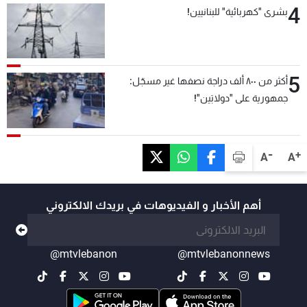
4
بشرى "كهربائية" للبنانيين!
5
أكثر من ٨٠٠ ألف دراجة نصفها غير مسجّل:
جمهورية على "دولابَين"!
-
+
A
A
أهم الأخبار و الفيديوهات في بريدك الالكتروني
@mtvlebanon
@mtvlebanonnews