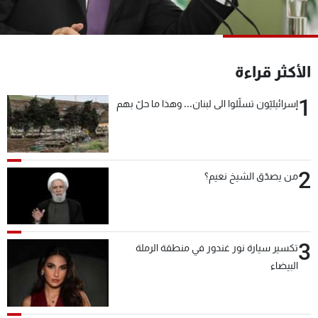
شاهد البرامج
الترددات
الأكثر قراءة
عن MTV
وظائف
الإنـتـاج
تواصل معنا
1
إسرائيليّون تسلّلوا الى لبنان... وهذا ما حلّ بهم
لاعلاناتكم
شروط الإسـتخدام
سياسة الخصوصية
2
من يصدّق الشيخ نعيم؟
3
تكسير سيارة نور غندور في منطقة الرملة
البيضاء