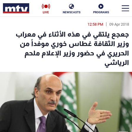
LIVE
NEWSCASTS
PROGRAMS
12:58 PM
09 Apr 2018
en
جعجع يلتقي في هذه الأثناء في معراب
الأخبار
وزير الثقافة غطاس خوري موفداً من
الحريري في حضور وزير الإعلام ملحم
سياسة
ناس
الرياشي
إقتصاد
فن
منوعات
رياضة
كأس العالم
البرامج
جدول البرامج