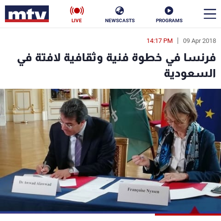
LIVE
NEWSCASTS
PROGRAMS
14:17 PM
09 Apr 2018
en
فرنسا في خطوة فنية وثقافية لافتة في
الأخبار
السعودية
سياسة
ناس
إقتصاد
فن
منوعات
رياضة
كأس العالم
البرامج
جدول البرامج