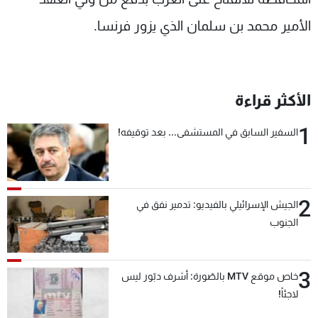
الأمير محمد بن سلمان الذي يزور فرنسا.
الأكثر قراءة
1
السفير السابق في المستشفى... بعد توقيفه!
2
الجيش الإسرائيلي بالفيديو: تدمير نفق في
الجنوب
3
خاص موقع MTV بالصّورة: أشرف دبّور ليس
لاجئاً!