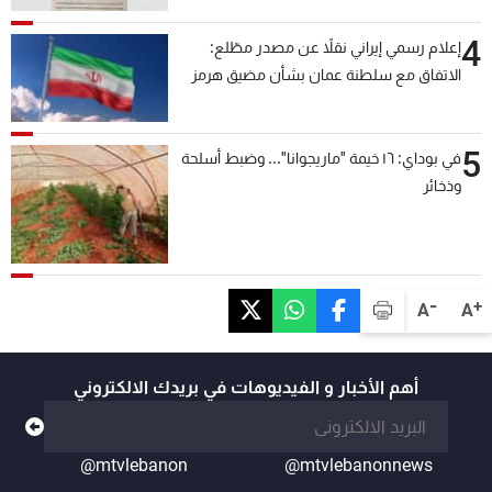
4
إعلام رسمي إيراني نقلاً عن مصدر مطّلع:
الاتفاق مع سلطنة عمان بشأن مضيق هرمز
سيتأجل ما دامت أميركا تهدد إيران
5
في بوداي: ١٦ خيمة "ماريجوانا"... وضبط أسلحة
وذخائر
-
+
A
A
أهم الأخبار و الفيديوهات في بريدك الالكتروني
@mtvlebanon
@mtvlebanonnews