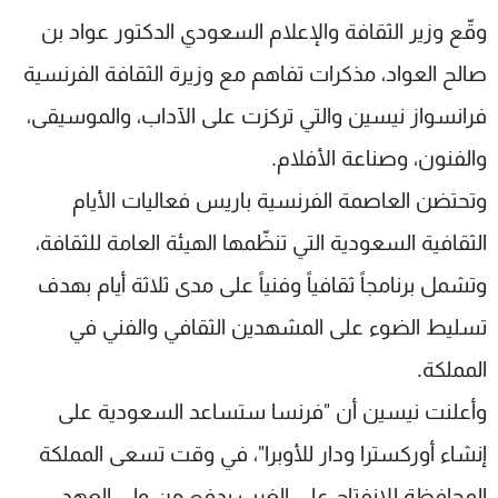
شاهد البرامج
وقّع وزير الثقافة والإعلام السعودي الدكتور عواد بن
الترددات
صالح العواد، مذكرات تفاهم مع وزيرة الثقافة الفرنسية
فرانسواز نيسين
والتي تركزت على الآداب، والموسيقى،
عن MTV
وظائف
الإنـتـاج
تواصل معنا
والفنون، وصناعة الأفلام
.
لاعلاناتكم
شروط الإسـتخدام
وتحتضن العاصمة الفرنسية باريس فعاليات الأيام
سياسة الخصوصية
الثقافية السعودية التي تنظّمها الهيئة العامة للثقافة،
وتشمل برنامجاً ثقافياً وفنياً على مدى ثلاثة أيام بهدف
تسليط الضوء على المشهدين الثقافي والفني في
المملكة
.
وأعلنت نيسين أن "فرنسا ستساعد السعودية على
إنشاء أوركسترا ودار للأوبرا"، في وقت تسعى المملكة
المحافظة للانفتاح على الغرب بدفع من ولي العهد