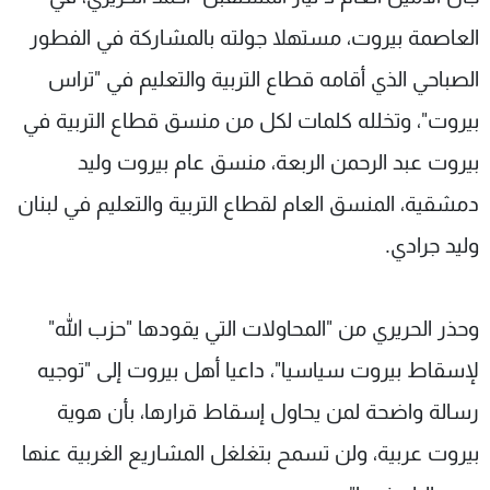
شاهد البرامج
العاصمة بيروت، مستهلا جولته بالمشاركة في الفطور
الترددات
الصباحي الذي أقامه قطاع التربية والتعليم في "تراس
بيروت"، وتخلله كلمات لكل من منسق قطاع التربية في
عن MTV
وظائف
الإنـتـاج
تواصل معنا
بيروت عبد الرحمن الربعة، منسق عام بيروت وليد
لاعلاناتكم
شروط الإسـتخدام
سياسة الخصوصية
دمشقية، المنسق العام لقطاع التربية والتعليم في لبنان
وليد جرادي.
وحذر الحريري من "المحاولات التي يقودها "حزب الله"
لإسقاط بيروت سياسيا"، داعيا أهل بيروت إلى "توجيه
رسالة واضحة لمن يحاول إسقاط قرارها، بأن هوية
بيروت عربية، ولن تسمح بتغلغل المشاريع الغربية عنها