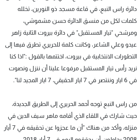
دائرة راس النبع، في قاعة مسجد ذو النورين، تخلله
كلمات لكل من منسق الدائرة حسن مشموشي،
ومرشحي "تيار المستقبل" في دائرة بيروت الثانية زاهر
عيدو وعلي الشاعر، وكانت كلمة للحريري تطرق فيها إلى
التطورات الانتخابية في بيروت، اختتمها بالقول :"اذا كنا
نريد رأس تيار المستقبل مرفوعا علينا أن ننزل ونصوت
في 6 ايار وننتصر في 7 ايار الحقيقي، 7 ايار المجيد لنا".
من راس النبع توجه أحمد الحريري إلى الطريق الجديدة،
حيث شارك في اللقاء الذي أقامه ماهر سيف الدين في
منزله، وأكد من هناك "أن ما عجزوا عن تحقيقه في 7 أيار
2008 يحاولون أن يحققوه اليوم في 7 أيار 2018