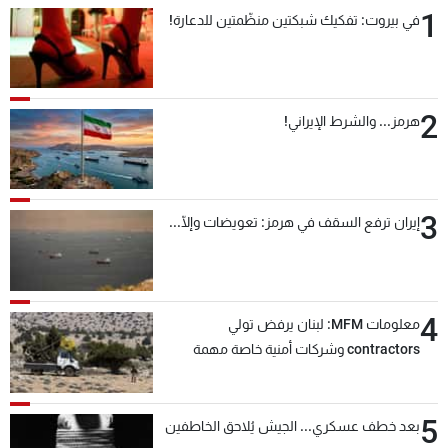
1
في بيروت: تفكيك شبكتين منظّمتين للدعارة!
2
هرمز... والشرط الإيراني!
3
إيران ترفع السقف في هرمز: تعويضات وإلّا...
4
معلومات MFM: لبنان يرفض تولي
contractors وشركات أمنية خاصة مهمة
التحقق من نزع سلاح "حزب الله"
5
بعد خطف عسكري... الجيش يُلاحق الخاطفين