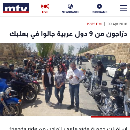
LIVE
NEWSCASTS
PROGRAMS
19:32 PM
09 Apr 2018
en
درّاجون من 9 دول عربية جالوا في بعلبك
الأخبار
سياسة
ناس
إقتصاد
فن
منوعات
رياضة
كأس العالم
البرامج
استقبلت جمعية safe side بالتعاون مع friends ride
جدول البرامج