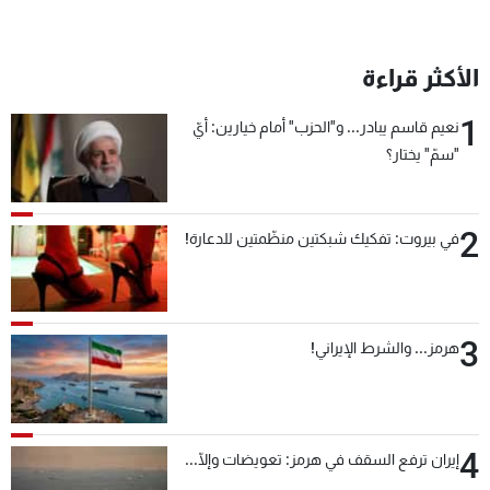
الأكثر قراءة
1
نعيم قاسم يبادر... و"الحزب" أمام خيارين: أيّ
"سمّ" يختار؟
2
في بيروت: تفكيك شبكتين منظّمتين للدعارة!
3
هرمز... والشرط الإيراني!
4
إيران ترفع السقف في هرمز: تعويضات وإلّا...