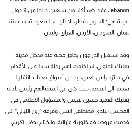
شاهد البرامج
lebanon، وفدا ضم أكثر من سبعين دراجا من 9 دول
الترددات
عربية هي: البحرين، قطر، الامارات، السعودية، سلطنة
عمان، السودان، الأردن، العراق، ولبنان.
عن MTV
وظائف
الإنـتـاج
تواصل معنا
لاعلاناتكم
شروط الإسـتخدام
سياسة الخصوصية
وقد استقبل الدراجون بحاجز محبة عند مدخل مدينة
بعلبك الجنوبي، ثم نظمت لهم رحلة سيرا على الأقدام
في منتزه رأس العين، وداخل أسواق بعلبك، انتقلوا
بعدها إلى القلعة، حيث كان في استقبالهم رئيس بلدية
بعلبك العميد حسين لقيس والمسؤول الاعلامي في
المجلس البلدي مصطفى الشل وفرقة "زين الليالي" التي
قدمت عروضا فولكلورية وتراثية، والختام بحفل تكريم.