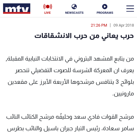
LIVE
NEWSCASTS
PROGRAMS
21:26 PM
09 Apr 2018
en
حرب يعاني من حرب الانشقاقات
الأخبار
حرب يعاني من حرب الانشقاقات - MTV Lebanon
سياسة
ناس
من يتابع المشهد البتروني في الانتخابات النيابية المقبلة,
يعرف ان المعركة الشرسة للصوت التفضيلي تنحصر
إقتصاد
فن
بلوائح 3 يتنافس مرشحوها الأربعة الأبرز على مقعدين
منوعات
رياضة
مارونيين.
كأس العالم
مرشح القوات فادي سعد وحليفُه مرشح الكتائب النائب
البرامج
سامر سعادة، رئيس التيار جبران باسيل والنائب بطرس
جدول البرامج