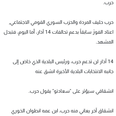
حرب.
شاهد البرامج
الترددات
حرب حليف المردة والحزب السوري القومي الاجتماعي,
عن MTV
وظائف
اعتاد الفوزَ سابقاً بدعم تحالفات 14 آذار، أما اليوم، فتبدل
الإنـتـاج
تواصل معنا
لاعلاناتكم
شروط الإسـتخدام
المشهد.
سياسة الخصوصية
14 آذار لن تدعم حرب، ورئيس البلدية الذي خاض إلى
جانبه الانتخابات البلدية الأخيرة انشق عنه
انشقاقي سيؤثر على "سعادتو" يقول حرب.
انشقاق آخر يعاني منه حرب، ابن عمه انطوان الخوري