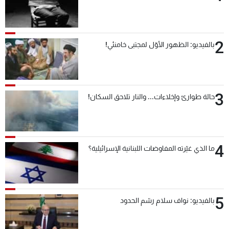
2
بالفيديو: الظهور الأوّل لمجتبى خامنئي!
3
حالة طوارئ وإخلاءات... والنار تلاحق السكان!
4
ما الذي غيّرته المفاوضات اللبنانية الإسرائيلية؟
5
بالفيديو: نواف سلام رسّم الحدود