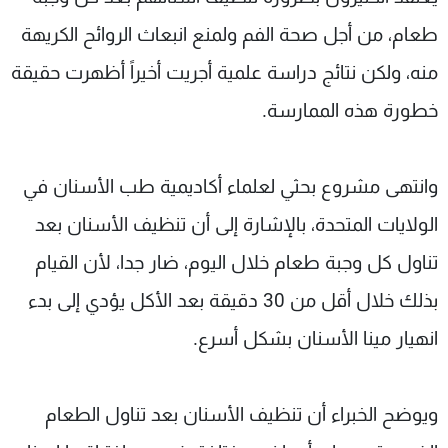
شاهد البرامج
طعام، من أجل صحة الفم ولمنع انبعاث الروائح الكريهة
الترددات
منه، ولكن نتائج دراسة علمية أجريت أخيراً أظهرت حقيقة
خطورة هذه الممارسة.
عن MTV
وظائف
الإنـتـاج
تواصل معنا
لاعلاناتكم
شروط الإسـتخدام
سياسة الخصوصية
وانتهى مشروع بحثي لعلماء أكاديمية طب الأسنان في
الولايات المتحدة، بالإشارة إلى أن تنظيف الأسنان بعد
تناول كل وجبة طعام خلال اليوم، ضار جدا، لأن القيام
بذلك خلال أقل من 30 دقيقة بعد الأكل يؤدي إلى بدء
انهيار مينا الأسنان بشكل أسرع.
ويوضح الخبراء أن تنظيف الأسنان بعد تناول الطعام