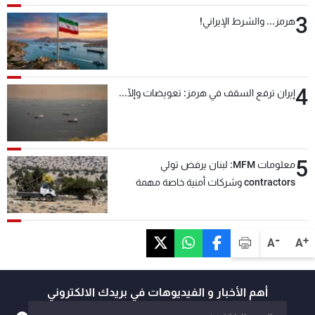
3
هرمز... والشرط الإيراني!
4
إيران ترفع السقف في هرمز: تعويضات وإلّا...
5
معلومات MFM: لبنان يرفض تولي
contractors وشركات أمنية خاصة مهمة
التحقق من نزع سلاح "حزب الله"
-
+
A
A
أهم الأخبار و الفيديوهات في بريدك الالكتروني