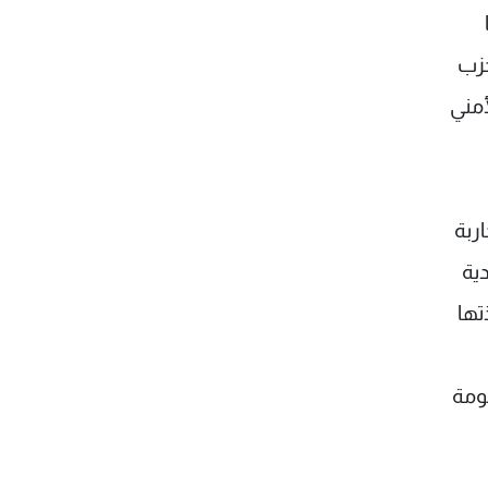
حزب
أمني
ربة
ية
تها
ومة