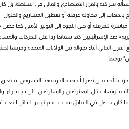
ألة شراكته بالقرار الاقتصادي والمالي في السلطة، بل كان
 بالذهاب إلى محاولة عرقلة أو تعطيل المشاريع والحلول
 مباشرة للعرقلة أو حتى اللجوء إلى التوتير الأمني كما حصل مرا
رية» ضد الإسرائيليين كما سماها ردا على التحركات والمسا
لقرن الحالي أثناء تجواله بين الولايات المتحدة وفرنسا لحش
س" يومها.
 لحزب الله حسن نصر الله هذه المرة بهذا الخصوص، فيتعلق ب
تائجه توقعات كل المعترضين والمعارضين على حدٍ سواء، ول
كما كان يحصل في السابق بسبب عدم توافر البدائل لمعالجة