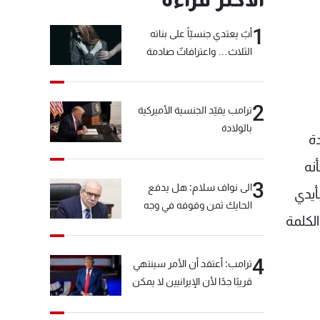
1
أبٌ يعتدي جنسيّاً على بناته
الثلاث… واعترافاتٌ صادمة
2
ترامب يقيّد الجنسية الأميركية
بالولادة
دة
نه
3
الى نواف سلام: هل يدفع
أيدي
الحايك ثمن وقوفه في وجه
لكلمة
خيّاط؟
4
ترامب: أعتقد أن الأمر سينتهي
قريبًا جدًا لأن الإيرانيين لا يمكن
أن يستمروا على هذا الحال