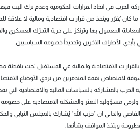
كة الحزب في اتخاذ القرارات الحكومية وعدم ترك البت فيها
كان يُقرّر وينفذ من قرارات اقتصادية ومالية لا علاقة لل
معادلة المعمول بها وترتكز على حرية التحرّك العسكري وال
 بأيدي الأطراف الآخرين وتحديداً خصومه السياسيين.
القرارات الاقتصادية والمالية في المستقبل تحت يافطة محا
شوفة لامتصاص نقمة المتذمرين من تردي الأوضاع الاقتصاد
ة الحزب بالمشاركة بالسياسات المالية والاقتصادية التي نفذ
، ولرمي مسؤولية التعثر والمشكلة الاقتصادية على خصومه
صي والداني ان "حزب الله" يُشارك بالمجلس النيابي والحك
لمطروحة ويتخذ المواقف بشأنها.