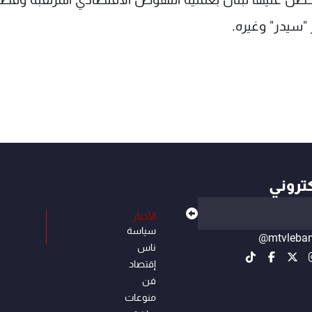
"سيدر" وغيره.
كتروني
الأخبار
سياسة
@mtvleba
ناس
إقتصاد
فن
منوعات