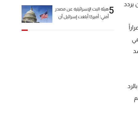
 يردد
5
هيئة البث الإسرائيلية عن مصدر
أمني: أميركا أبلغت إسرائيل أن
"حزب الله" لم يخرق وقف إطلاق
راً
النار أمس في مجدل زون
عي
وطلبت منها عدم التصعيد
خشية أن يؤثر ذلك على
د
مفاوضات روما
الرد
م