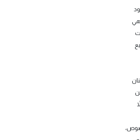
ود
 هي
ت
يع
نان
ن
ً
خصوص،
ع