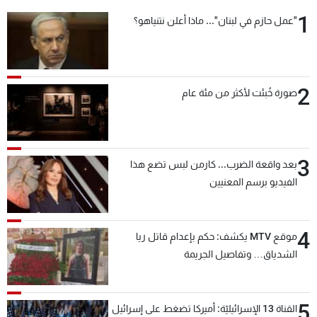
1
"عمل حازم في لبنان"... ماذا أعلن نتنياهو؟
2
صورة خُبئت لأكثر من مئة عام
3
بعد واقعة الضرب... كارمن لبس تضع هذا
الفيديو برسم المعنيين
4
موقع MTV يكشف: حكم بإعدام قاتل ريا
الشدياق… وتفاصيل الجريمة
5
القناة 13 الإسرائيليّة: أميركا تضغط على إسرائيل