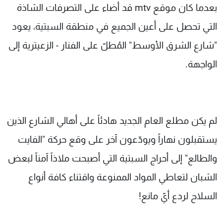
بعدما كان موقع mtv قد أضاء على التصرفات الشاذة
شاهد البرامج
الترددات
التي تحصل على أعين الجميع في منطقة السبتية، يعود
"شارع الشرق الأوسط" المُطلّ على الفنار - الزعيترية إلى
عن MTV
وظائف
الواجهة.
الإنـتـاج
تواصل معنا
لاعلاناتكم
شروط الإسـتخدام
سياسة الخصوصية
لم يكن مطلع العام الجديد هادئاً على أهالي الشارع الذين
يستقبلون نهاراً ويودّعون آخر على وقع حركة "الفايت
والطالع" إلى أحراج السبتية التي أصبحت ملاذاً آمناً لبعض
الشبان لتعاطي المواد الممنوعة واقتناء كافة أنواع
السلاح لردع أيّ مانع!