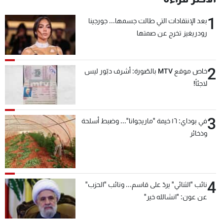
1
بعد الإنتقادات التي طالت جسمها... جورجينا
رودريغيز تخرج عن صمتها
2
خاص موقع MTV بالصّورة: أشرف دبّور ليس
لاجئاً!
3
في بوداي: ١٦ خيمة "ماريجوانا"... وضبط أسلحة
وذخائر
4
نائب "الثنائي" يردّ على قاسم... ونائب "الحزب"
عن عون: "انشالله خير"