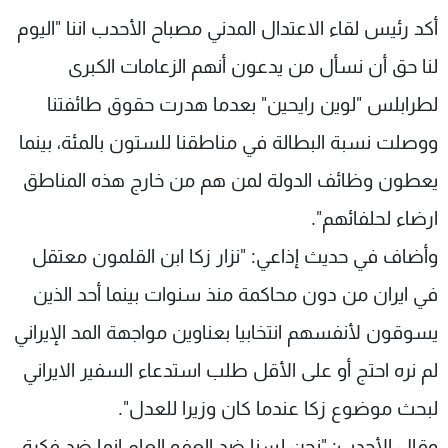
شاهد البرامج
أكد رئيس لقاء الاعتدال المدني مصباح الأحدب اننا "اليوم
الترددات
لنا حق أن نسأل من يدعون أنهم الزعامات الكبرى
لطرابلس "لوين رايحين" بعدما هدرت حقوق طائفتنا
عن MTV
وظائف
الإنـتـاج
تواصل معنا
ووصلت نسبة البطالة في مناطقنا للستون بالمئة، بينما
لاعلاناتكم
شروط الإسـتخدام
يعطون وظائف الدولة لمن هم من خارج هذه المناطق
سياسة الخصوصية
ارضاء لحلفائهم".
وأضاف في حديث إذاعي: "نزار زكا ابن القلمون معتقل
في ايران من دون محاكمة منذ سنوات بينما أحد الذين
يسوقون لأنفسهم انتخابيا بعناوين مواجهة المد الإيراني
لم نره احتج أو على الأقل طلب استدعاء السفير الايراني
لبحث موضوع زكا عندما كان وزيرا للعدل".
وقال الأحدب: "نحن لسنا ضد العفو العام انما ضد فكرة