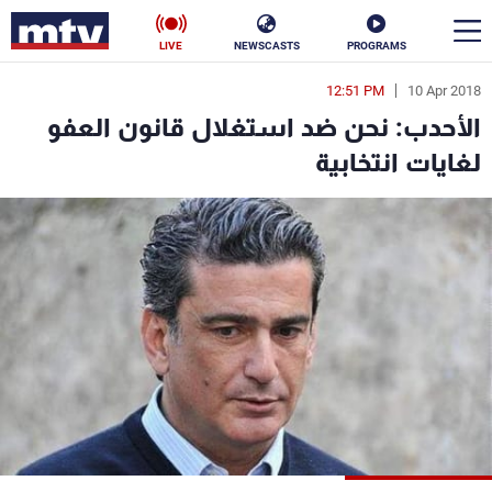
LIVE
NEWSCASTS
PROGRAMS
12:51 PM
10 Apr 2018
en
الأحدب: نحن ضد استغلال قانون العفو
الأخبار
لغايات انتخابية
سياسة
ناس
إقتصاد
فن
منوعات
رياضة
كأس العالم
البرامج
جدول البرامج