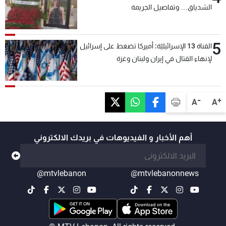
الشدياق… وتفاصيل الجريمة
5
القناة 13 الإسرائيليّة: أميركا تضغط على إسرائيل
لإنهاء القتال في إيران ولبنان وغزة
-
+
A
A
أهم الأخبار و الفيديوهات في بريدك الالكتروني
@mtvlebanon
@mtvlebanonnews