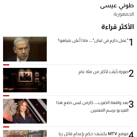
طوني عيسى
شاهد البرامج
الجمهورية
الترددات
الأكثر قراءة
عن MTV
وظائف
1
"عمل حازم في لبنان"... ماذا أعلن نتنياهو؟
الإنـتـاج
تواصل معنا
لاعلاناتكم
شروط الإسـتخدام
سياسة الخصوصية
2
صورة خُبئت لأكثر من مئة عام
3
بعد واقعة الضرب... كارمن لبس تضع هذا
الفيديو برسم المعنيين
4
موقع MTV يكشف: حكم بإعدام قاتل ريا