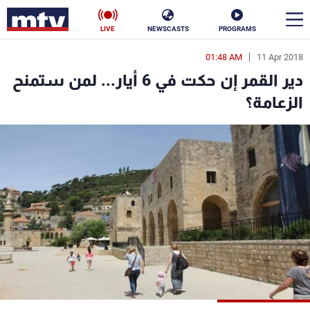
LIVE
NEWSCASTS
PROGRAMS
01:48 AM
11 Apr 2018
en
دير القمر إن حكت في 6 أيار... لمن ستمنح
الأخبار
الزعامة؟
سياسة
ناس
إقتصاد
فن
منوعات
رياضة
كأس العالم
البرامج
جدول البرامج