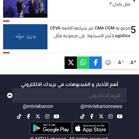
مثل بايدن"!
5
مجموعة CMA CGM عبر شركتها التابعة CEVA
Logistics تُنجز الاستحواذ على مجموعة فتّال
-
+
A
A
أهم الأخبار و الفيديوهات في بريدك الالكتروني
@mtvlebanon
@mtvlebanonnews